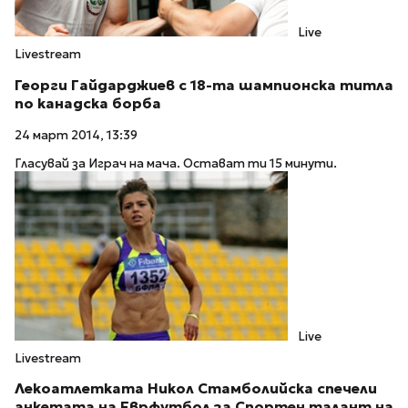
Live
Livestream
Георги Гайдарджиев с 18-та шампионска титла
по канадска борба
24 март 2014, 13:39
Гласувай за Играч на мача. Остават ти 15 минути.
Live
Livestream
Лекоатлетката Никол Стамболийска спечели
анкетата на Еврфутбол за Спортен талант на