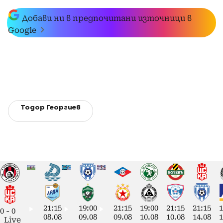
Добави ни в предпочитани източници в
Google
Тодор Георгиев
21:15
19:00
21:15
19:00
21:15
21:15
1
0
-
0
08.08
09.08
09.08
10.08
10.08
14.08
1
Live