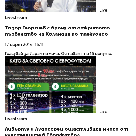
Live
Livestream
Тодор Георгиев с бронз от откритото
първенство на Холандия по таекуондо
17 март 2014, 13:11
Гласувай за Играч на мача. Остават ти 15 минути.
Live
Livestream
Ливърпул и Лудогорец ощастливиха много от
участниците в Еврофутбол