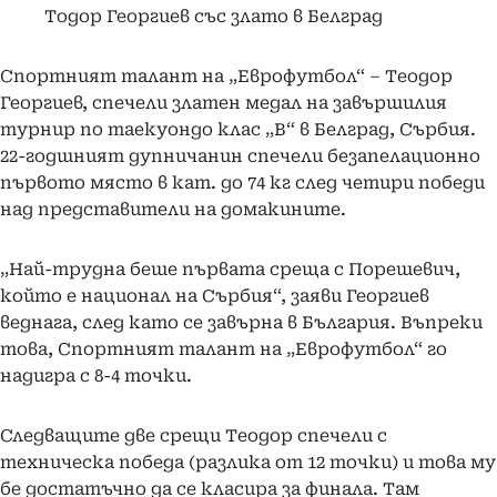
Тодор Георгиев със злато в Белград
Спортният талант на „Еврофутбол“ – Теодор
Георгиев, спечели златен медал на завършилия
турнир по таекуондо клас „В“ в Белград, Сърбия.
22-годшният дупничанин спечели безапелационно
първото място в кат. до 74 кг след четири победи
над представители на домакините.
„Най-трудна беше първата среща с Порешевич,
който е национал на Сърбия“, заяви Георгиев
веднага, след като се завърна в България. Въпреки
това, Спортният талант на „Еврофутбол“ го
надигра с 8-4 точки.
Следващите две срещи Теодор спечели с
техническа победа (разлика от 12 точки) и това му
бе достатъчно да се класира за финала. Там