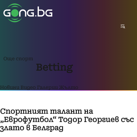
Още спорт
Betting
Новини
Видео
Галерии
Жълто
Спортният талант на
„Еврофутбол“ Тодор Георгиев със
злато в Белград