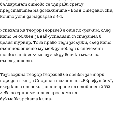
българинът отново се изправи срещу
представител на домакините - Боян Стефановски,
който успя да надиграе с 4-1.
Успехът на Теодор Георгиев е още по-значим, след
като бе обявен за най-успелият състезател в
целия турнир. Това право Теди заслужи, след като
съотношението му между победи и спечелени
точки е най-голямо измежду всички мъже на
състезанието.
Тази година Теодор Георгиев бе обявен за втори
пореден път за Спортен талант на „Еврофутбол“,
след като спечели финансиране на стойност 2 392
лева по едноименната програма на
букмейкърската къща.