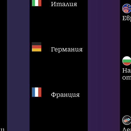
Италия
Ев
Германия
На
от
Франция
ци
Ле