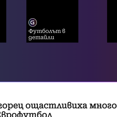
Футболът в
детайли
горец ощастливиха много
Еврофутбол