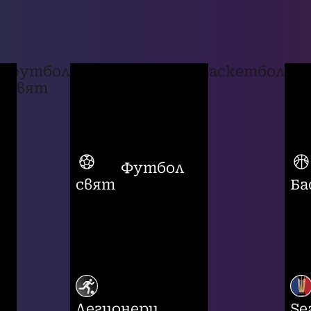
футбол
баскетбол
свят
Футбол
свят
Ба
Легионери
Se