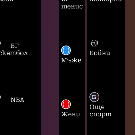
тенис
БГ
скетбол
Бойни
Мъже
NBA
Още
Жени
спорт