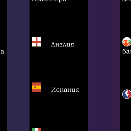
Англия
га
ба
Испания