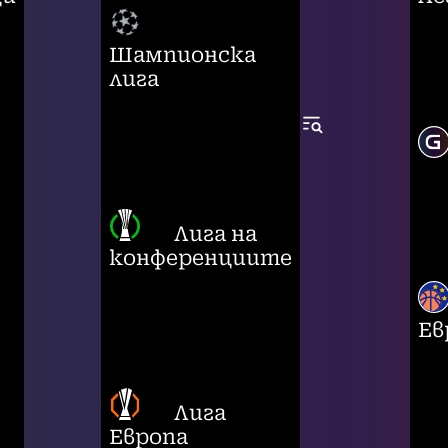
Шампионска
лига
Лига на
конференциите
Ев
Лига
Европа