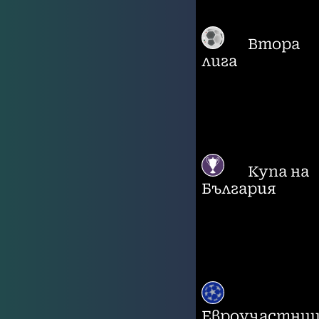
Втора
лига
Купа на
България
Евроучастни