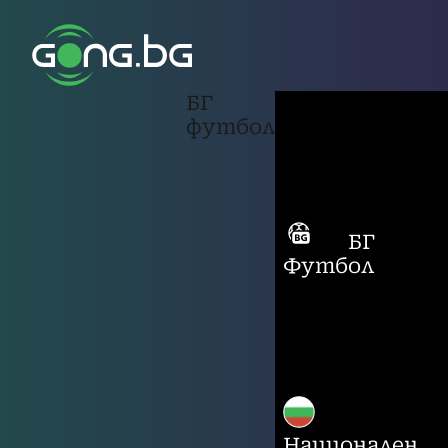
БГ
футбол
БГ
Футбол
Национален