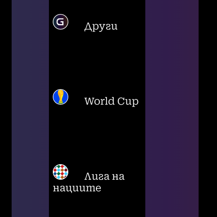
Други
World Cup
Лига на
нациите