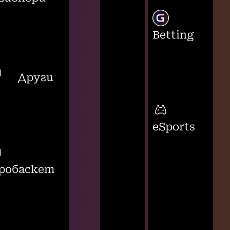
Betting
Други
eSports
робаскет