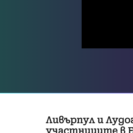
Ливърпул и Лудо
участниците в 