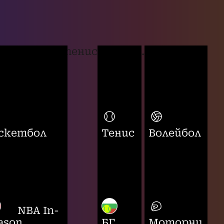
тенис
...
скетбол
Тенис
Волейбол
NBA In-
ason
БГ
Моторни