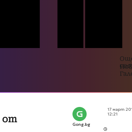
Ощ
сп
Нов
Гал
17 март 20
12:21
 от
Gong.bg