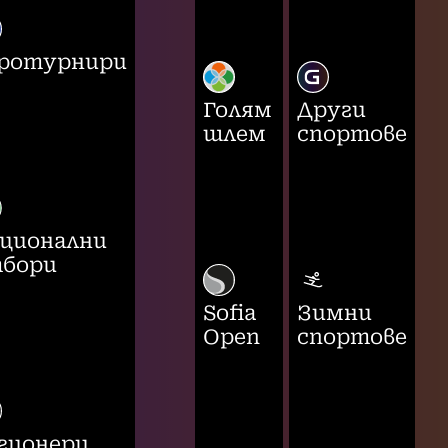
ротурнири
Голям
Други
шлем
спортове
ционални
бори
Sofia
Зимни
Open
спортове
гионери