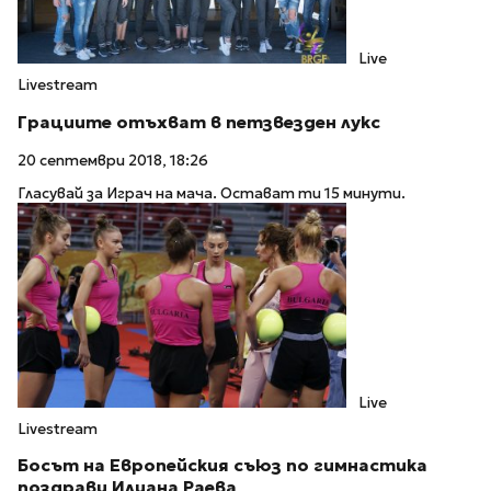
Live
Livestream
Грациите отъхват в петзвезден лукс
20 септември 2018, 18:26
Гласувай за Играч на мача. Остават ти 15 минути.
Live
Livestream
Босът на Европейския съюз по гимнастика
поздрави Илиана Раева