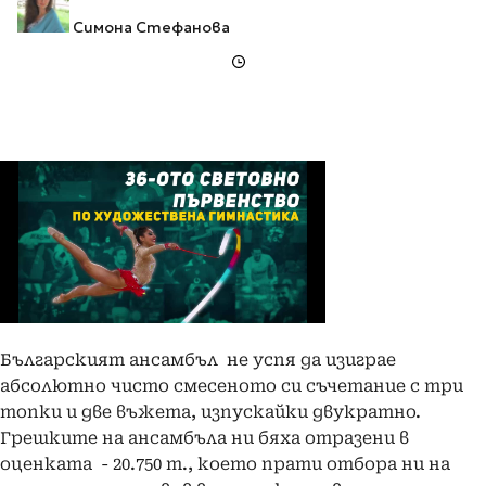
Симона Стефанова
Българският ансамбъл не успя да изиграе
абсолютно чисто смесеното си съчетание с три
топки и две въжета, изпускайки двукратно.
Грешките на ансамбъла ни бяха отразени в
оценката - 20.750 т., което прати отбора ни на