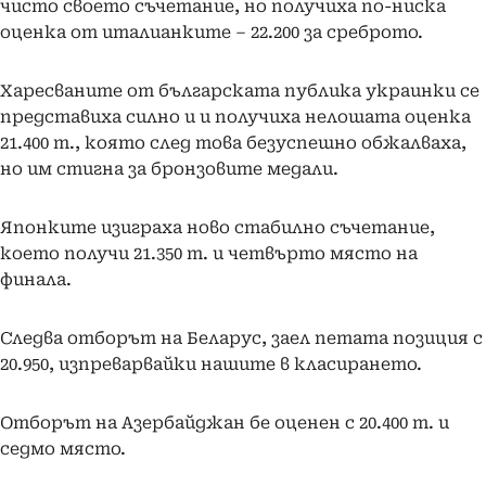
чисто своето съчетание, но получиха по-ниска
оценка от италианките – 22.200 за среброто.
Харесваните от българската публика украинки се
представиха силно и и получиха нелошата оценка
21.400 т., която след това безуспешно обжалваха,
но им стигна за бронзовите медали.
Японките изиграха ново стабилно съчетание,
което получи 21.350 т. и четвърто място на
финала.
Следва отборът на Беларус, заел петата позиция с
20.950, изпреварвайки нашите в класирането.
Отборът на Азербайджан бе оценен с 20.400 т. и
седмо място.