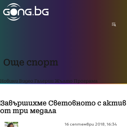
Още спорт
Новини
Видео
Галерии
Жълто
Програма
Завършихме Световното с актив
от три медала
16 септември 2018, 16:34