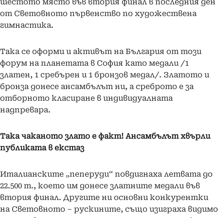
шестото място във втория финал в последния ден
от Световното първенство по художествена
гимнастика.
Така се оформи и активът на България от този
форум на планетата в София като медали /1
златен, 1 сребърен и 1 бронзов медал/. Златото и
бронза донесе ансамбълът ни, а среброто е за
отборното класиране в индивидуалната
надпревара.
Така чаканото злато е факт! Ансамбълът хвърли
публиката в екстаз
Италианските „пеперуди“ повдигнаха летвата до
22.500 т., което им донесе златните медали във
втория финал. Другите ни основни конкурентки
на Световното – рускините, също изиграха видимо