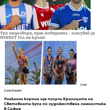
Три шедьовъра, един победител - гласувай за
WINBET Гол на кръга!
Live
Livestream
Уникална корона ще получи Кралицата на
Световната купа по художествена гимнастика
в София