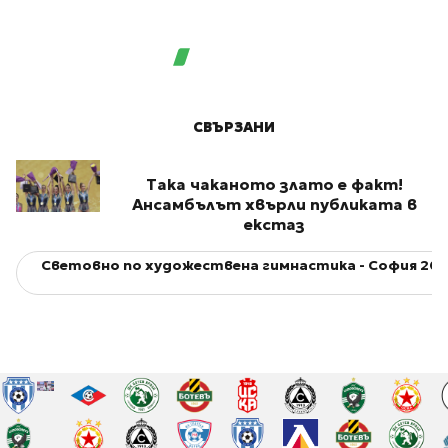
СВЪРЗАНИ
Така чаканото злато е факт!
Ансамбълът хвърли публиката в
екстаз
Световно по художествена гимнастика - София 201