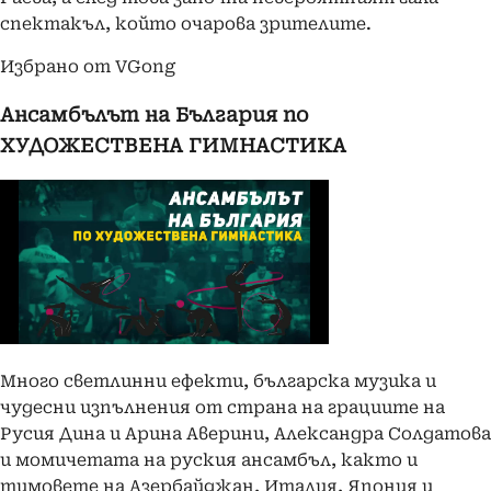
спектакъл, който очарова зрителите.
Избрано от VGong
Ансамбълът на България по
ХУДОЖЕСТВЕНА ГИМНАСТИКА
Много светлинни ефекти, българска музика и
чудесни изпълнения от страна на грациите на
Русия Дина и Арина Аверини, Александра Солдатова
и момичетата на руския ансамбъл, както и
тимовете на Азербайджан, Италия, Япония и