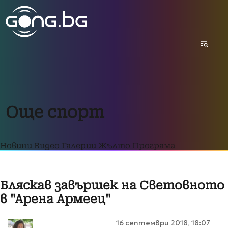
Още спорт
Новини
Видео
Галерии
Жълто
Програма
Бляскав завършек на Световното
в "Арена Армеец"
16 септември 2018, 18:07