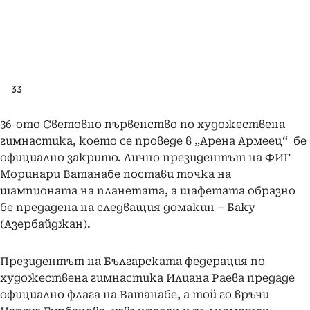
33
36-ото Световно първенство по художествена
гимнастика, което се проведе в „Арена Армеец“ бе
официално закрито. Лично президентът на ФИГ
Моринари Ватанабе постави точка на
шампионата на планетата, а щафетата образно
бе предадена на следващия домакин – Баку
(Азербайджан).
Президентът на Българската федерация по
художествена гимнастика Илиана Раева предаде
официално флага на Ватанабе, а той го връчи