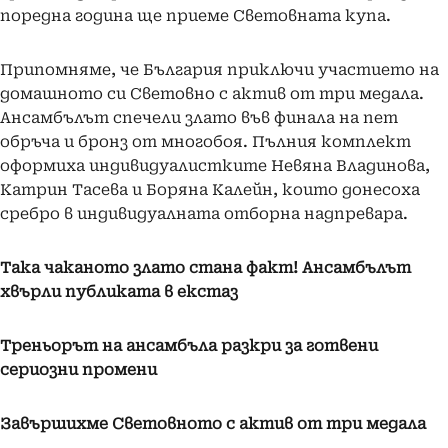
поредна година ще приеме Световната купа.
Припомняме, че България приключи участието на
домашното си Световно с актив от три медала.
Ансамбълът спечели злато във финала на пет
обръча и бронз от многобоя. Пълния комплект
оформиха индивидуалистките Невяна Владинова,
Катрин Тасева и Боряна Калейн, които донесоха
сребро в индивидуалната отборна надпревара.
Така чаканото злато стана факт! Ансамбълът
хвърли публиката в екстаз
Треньорът на ансамбъла разкри за готвени
сериозни промени
Завършихме Световното с актив от три медала