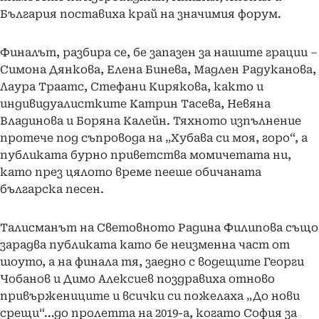
България поставиха край на значимия форум.
Финалът, разбира се, бе запазен за нашите грации –
Симона Дянкова, Елена Бинева, Мадлен Радуканова,
Лаура Траатс, Стефани Кирякова, както и
индивидуалистките Катрин Тасева, Невяна
Владинова и Боряна Калейн. Тяхното изпълнение
протече под съпровода на „Хубава си моя, горо“, а
публиката бурно приветства момичетата ни,
като през цялото време пееше обичаната
българска песен.
Талисманът на Световното Радина Филипова също
зарадва публиката като бе неизменна част от
шоуто, а на финала тя, заедно с водещите Георги
Чобанов и Димо Алексиев поздравиха отново
привържениците и всички си пожелаха „До нови
срещи“…до пролетта на 2019-а, когато София за