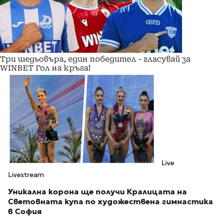
Три шедьовъра, един победител - гласувай за
WINBET Гол на кръга!
Live
Livestream
Уникална корона ще получи Кралицата на
Световната купа по художествена гимнастика
в София