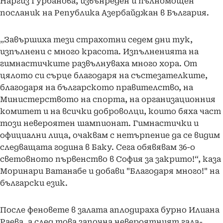
Наргиз Гурбанова, извънреден и пълномощен
посланик на Република Азербайджан в България.
„Завършиха тези страхотни седем дни тук,
изпълнени с много красота. Изпълненията на
гимнастичките развълнуваха много хора. От
цялото си сърце благодаря на състезателките,
благодаря на българското правителство, на
Министерството на спорта, на организационния
комитет и на всички доброволци, които бяха част
този невероятен шампионат. Гимнастички и
официални лица, очаквам с нетърпение да се видим
следващата година в Баку. Сега обявявам 36-о
световното първенство в София за закрито!“, каза
Моринари Ватанабе и добави "Благодаря много!" на
български език.
После феновете в залата аплодираха бурно Илиана
Раева, а след това започна невероятният гала-