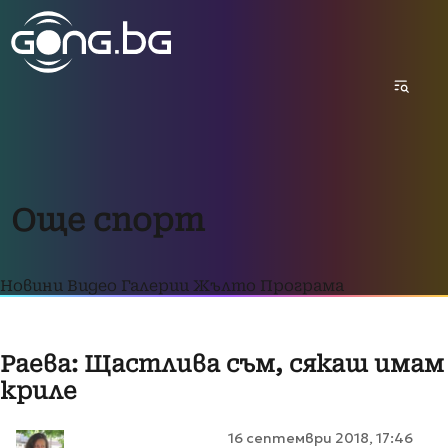
Още спорт
Новини
Видео
Галерии
Жълто
Програма
Раева: Щастлива съм, сякаш имам
криле
16 септември 2018, 17:46