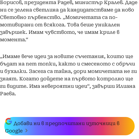
Борисов, президента Радев, министър Кралев. Даде
ни се зелена светлина да кандидатстваме да ново
Световно първенство. „Момичетата са по-
мотивирани от всякога. Това беше уникален
завършек. Имам чувството, че имам криле в
момента.“
„Имаме вече идеи за новите съчетания, които ще
бъдат на пет топки, както и смесеното с обръчи
и бухалки. Засега са тайна, дори момичетата не ги
знаят. Когато дойдете на първото котролно ще
ги видите. Има невероятни идеи“, завърши Илиана
Раева.
Добави ни в предпочитани източници в
Google