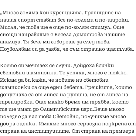
„Много голяма конкуренцията. Границите на
нашия спорт стават все по-големи и по-широки.
Мисля, че това ще е още по-голям стимул. Още
снощи направихме с Весела Димитрова нашите
анализи. Тя вече ми говореше за след това.
Позволявам си да заявя, че съм страшно щастлива.
Което си мечтаех се случи. Дойдоха всички
световни шампионки. Те успяха, много е тежко.
Искам да ви кажа, че новите ни световни
шампионки са още едни бебета. Грешките, които
допуснаха са от липса на рутина, не от липса на
тренировки. Още малко време им трябва, което
те ще имат до Олимпийските игри.Беше много
полезно за нас това Световно, получихме много
добра оценка . Имахме много сериозна подкрепа от
страна на институциите. От страна на премиера