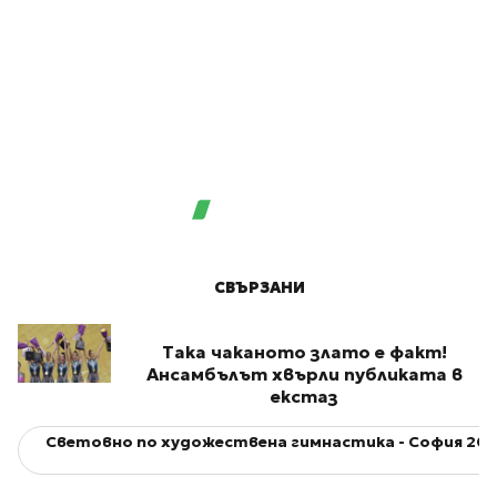
СВЪРЗАНИ
Така чаканото злато е факт!
Ансамбълът хвърли публиката в
екстаз
Световно по художествена гимнастика - София 201