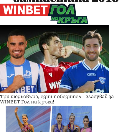
Три шедьовъра, един победител - гласувай за
WINBET Гол на кръга!