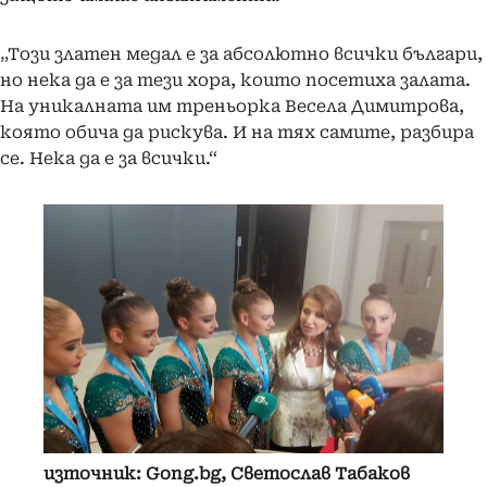
„Този златен медал е за абсолютно всички българи,
но нека да е за тези хора, които посетиха залата.
На уникалната им треньорка Весела Димитрова,
която обича да рискува. И на тях самите, разбира
се. Нека да е за всички.“
източник: Gong.bg, Светослав Табаков