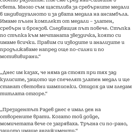
света. Много съм щастлива за сребърните медали
в индивидуалното и за двата медала на ансамбъла.
Имаме пълен комплект от медали – златен,
сребърн и бронзов. Следващия път повече. Стъпка
по стъпка към мечтаната звездичка, която си
имаме всички. Правим си изводите и анализите и
продължаваме напред още по-силни и по
мотививирани.“
„Днес им казах, че няма да стоят при тях зад
кулисите, защото ще спечелят златен медал и ще
станат световни шампионки. Отидох да им гледам
титлата отгоре.“
„Президентът Радев днес е имал ден на
отворените врати. Когато той дойде,
момичетата вече се загряваха. Тръгна си по-рано,
защото имаше ангажименти.“