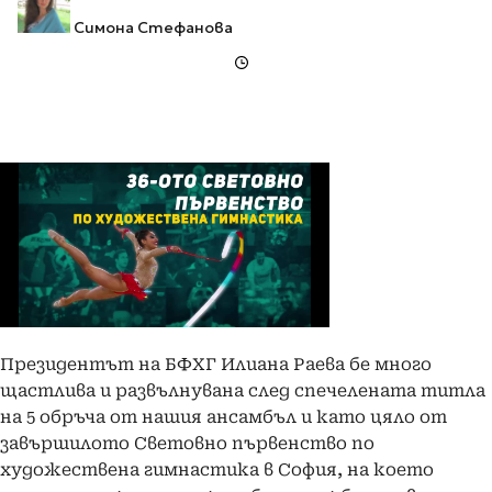
Симона Стефанова
Президентът на БФХГ Илиана Раева бе много
щастлива и развълнувана след спечелената титла
на 5 обръча от нашия ансамбъл и като цяло от
завършилото Световно първенство по
художествена гимнастика в София, на което