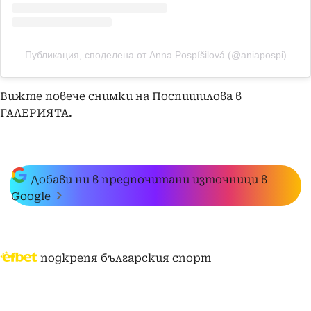
Публикация, споделена от Anna Pospíšilová (@aniapospi)
Вижте повече снимки на Поспишилова в
ГАЛЕРИЯТА
.
Добави ни в предпочитани източници в
Google
подкрепя българския спорт