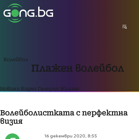
Волейбол
Плажен волейбол
Новини
Видео
Галерии
Жълто
Волейболистката с перфектна
визия
16 декември 2020, 8:55