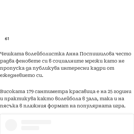
61
Чешката волейболистка Анна Поспишилова често
радва феновете си в социалните мрежи като не
пропуска да публикува интересни кадри от
ежедневието си.
Високата 179 сантиметра красавица е на 25 години
и практикува както волейбола в зала, така и на
пясъка в плажния формат на популярната игра.