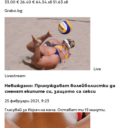
33.00 €
26.40 €
64.54 лв
51.63 лв
Grabo.bg
Live
Livestream
Невиждано: Принуждават волейболистки да
сменят екипите си, защото са секси
25 февруари 2021, 9:23
Гласувай за Играч на мача. Остават ти 15 минути.