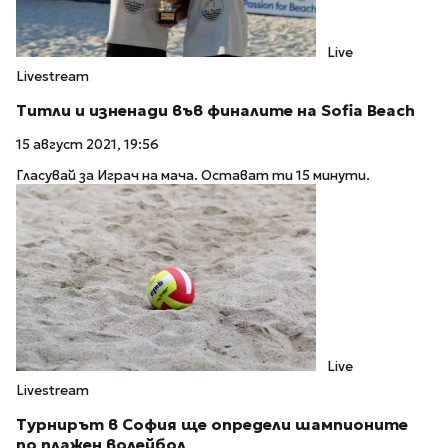
Live
Livestream
Титли и изненади във финалите на Sofia Beach
15 август 2021, 19:56
Гласувай за Играч на мача. Остават ти 15 минути.
Live
Livestream
Турнирът в София ще определи шампионите
по плажен волейбол