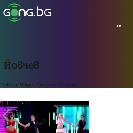
Йовчев
Новини
Видео
Галерии
Жълто