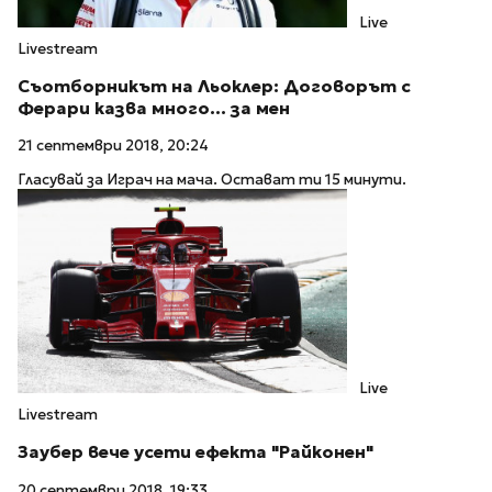
Live
Livestream
Съотборникът на Льоклер: Договорът с
Ферари казва много… за мен
21 септември 2018, 20:24
Гласувай за Играч на мача. Остават ти 15 минути.
Live
Livestream
Заубер вече усети ефекта "Райконен"
20 септември 2018, 19:33