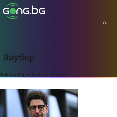
Заубер
Новини
Видео
Галерии
Жълто