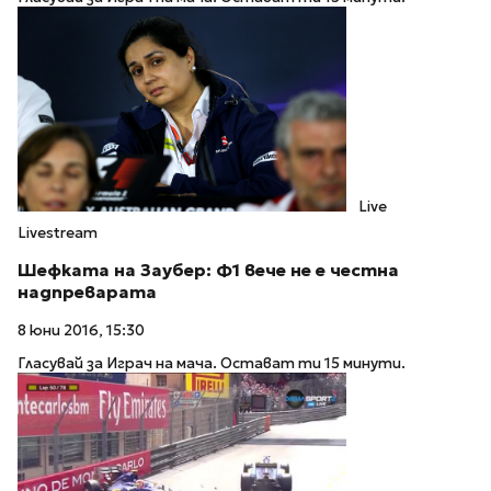
Live
Livestream
Шефката на Заубер: Ф1 вече не е честна
надпреварата
8 юни 2016, 15:30
Гласувай за Играч на мача. Остават ти 15 минути.