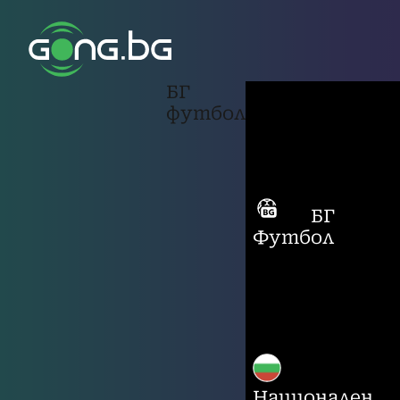
БГ
футбол
БГ
Футбол
Национален