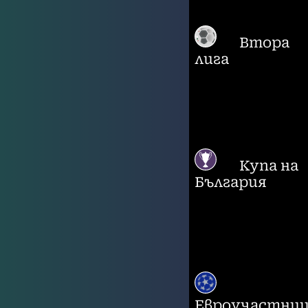
Втора
лига
Купа на
България
Евроучастни