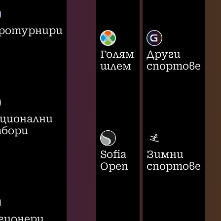
ротурнири
Голям
Други
шлем
спортове
ционални
бори
Sofia
Зимни
Open
спортове
гионери