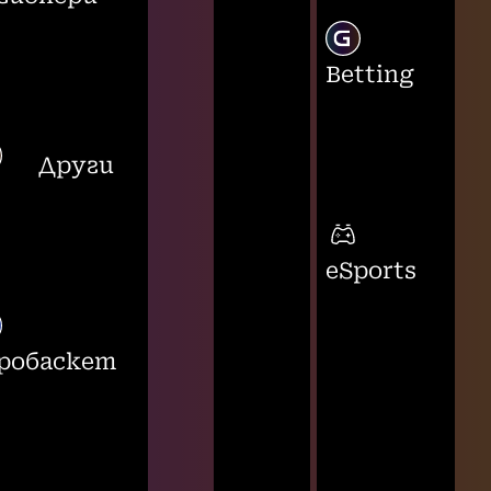
Betting
Други
eSports
робаскет