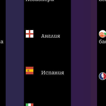
Англия
га
ба
Испания