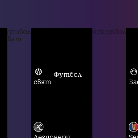
футбол
баскетбол
свят
Футбол
свят
Ба
Легионери
Se