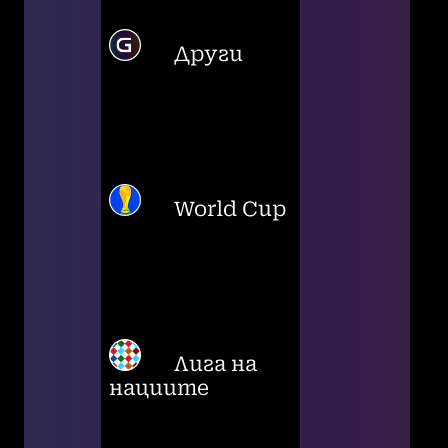
Други
World Cup
Лига на
нациите