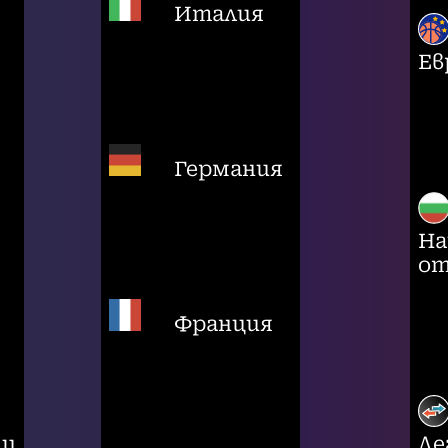
Италия
Ев
Германия
На
от
Франция
ци
Ле