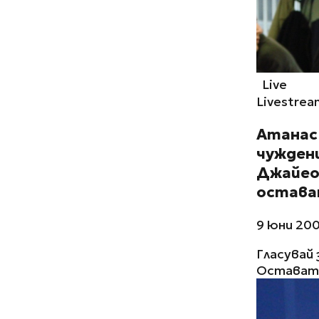
Live
Livestrea
Атанас
чужден
Джайео
остава
9 юни 200
Гласувай 
Остават 