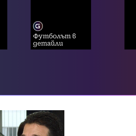
Футболът в
детайли