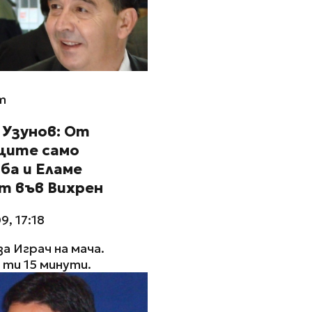
m
 Узунов: От
ците само
ба и Еламе
т във Вихрен
9, 17:18
за Играч на мача.
ти 15 минути.