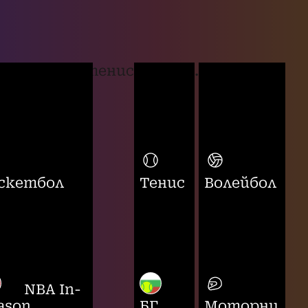
тенис
...
скетбол
Тенис
Волейбол
NBA In-
ason
БГ
Моторни