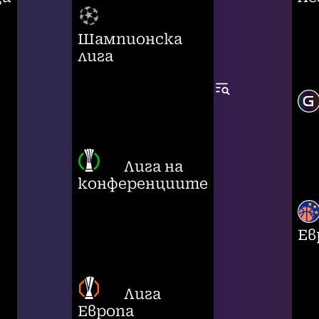
Шампионска
лига
Лига на
конференциите
Ев
Лига
Европа