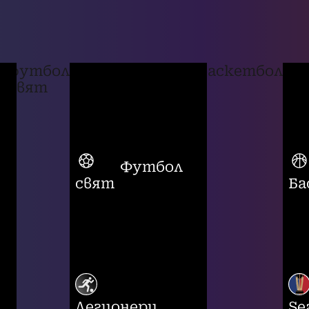
футбол
баскетбол
свят
Футбол
свят
Ба
Легионери
Se