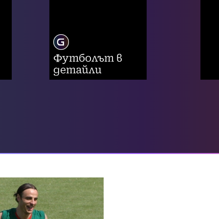
Футболът в
детайли