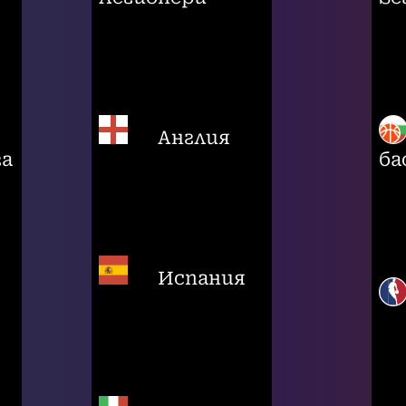
Англия
га
ба
Испания