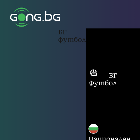
БГ
футбол
БГ
Футбол
Национален