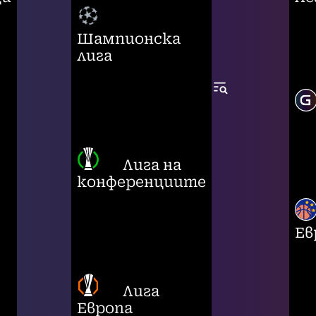
Шампионска
лига
Лига на
конференциите
Ев
Лига
Европа