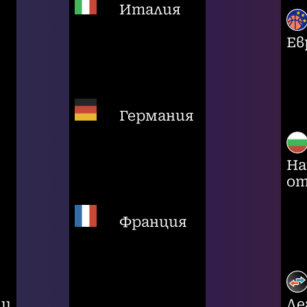
Италия
Ев
Германия
На
от
Франция
ци
Ле