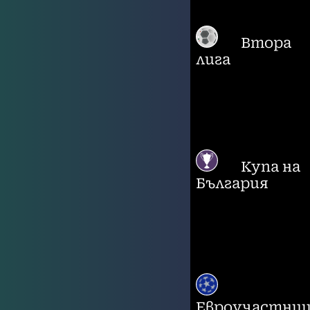
Втора
лига
Купа на
България
Евроучастни