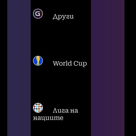
Други
World Cup
Лига на
нациите