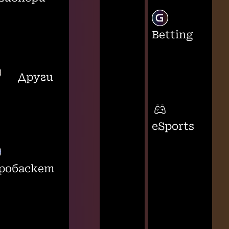
Betting
Други
eSports
робаскет