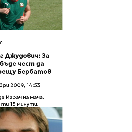
m
г Джудович: За
бъде чест да
срещу Бербатов
ври 2009, 14:53
за Играч на мача.
ти 15 минути.