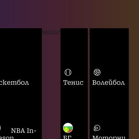
тенис
...
скетбол
Тенис
Волейбол
NBA In-
ason
БГ
Моторни