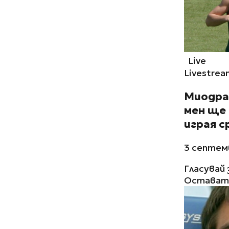
Live
Livestrea
Миодра
мен ще 
играя 
3 септем
Гласувай 
Остават 