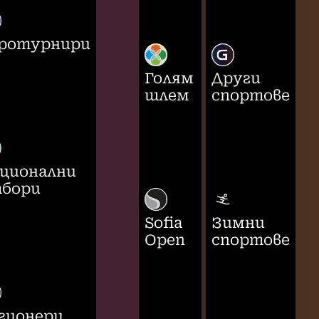
ротурнири
Голям
Други
шлем
спортове
ционални
бори
Sofia
Зимни
Open
спортове
гионери