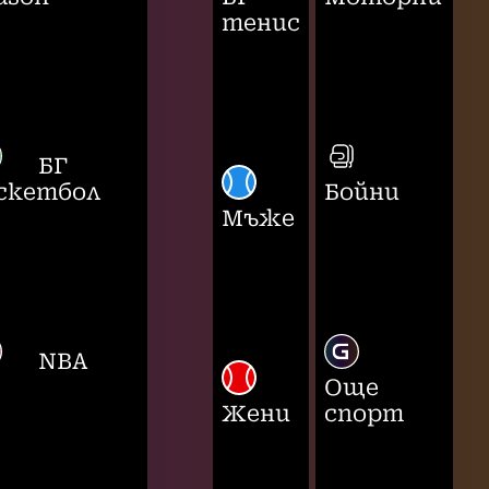
тенис
БГ
скетбол
Бойни
Мъже
NBA
Още
Жени
спорт