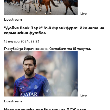
Live
Livestream
"Дойче Банк Парк" във Франкфурт: Иконата на
германския футбол
15 януари 2024, 22:23
Гласувай за Играч на мача. Остават ти 15 минути.
Live
Livestream
Меси пропуска първия мач на ПСЖ след