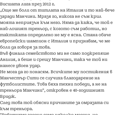
Висшата лига през 2012 г.
„Още ме боли от титлата на Италия и то най-вече
заради Манчини. Мразя го, никога не съм крил
моята неприязън към него. Няма да кажа, че той е
най-лошият треньор, с когото съм работил, но
тактиката определено не му е ясна. Стана обаче
европейски шампион с Италия и признавам, че ме
боли да говоря за това.
Във финала семейството ми не само подкрепяше
Англия, а беше и срещу Манчини, така че той ни
нанесе двоен удар.
Не мога да го понасям. Всичките му постижения в
Манчестър Сити се случиха благодарение на
футболистите. Това бяха техни победи, а не на
треньора Манчини", откровен е 40-годишният
Бридж.
След това той обясни причините за омразата си
към треньора.
"Работихме заедно само няколко месеца, но