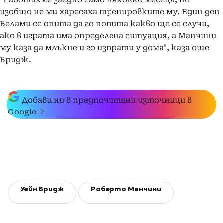
изобщо не ми харесаха тренировките му. Един ден
Белами се опита да го попита какво ще се случи,
ако в играта има определена ситуация, а Манчини
му каза да млъкне и го изпрати у дома", каза още
Бридж.
Добави ни в предпочитани източници в
Google
Уейн Бридж
Роберто Манчини