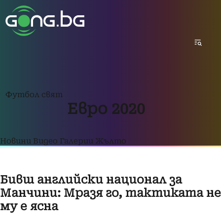
Футбол свят
Евро 2020
Новини
Видео
Галерии
Жълто
Бивш английски национал за
Манчини: Мразя го, тактиката не
му е ясна