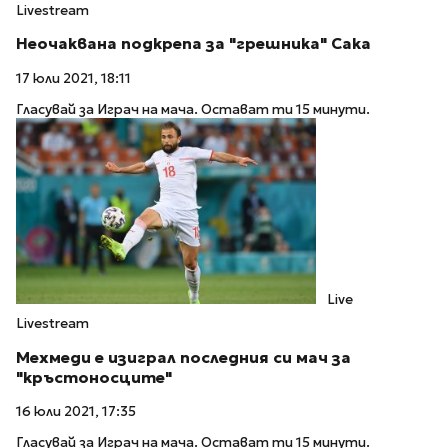
Livestream
Неочаквана подкрепа за "грешника" Сака
17 юли 2021, 18:11
Гласувай за Играч на мача. Остават ти 15 минути.
Live
Livestream
Мехмеди е изиграл последния си мач за
"кръстоносците"
16 юли 2021, 17:35
Гласувай за Играч на мача. Остават ти 15 минути.