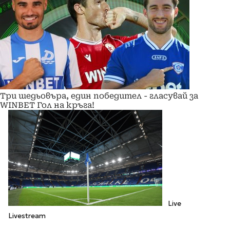
Три шедьовъра, един победител - гласувай за
WINBET Гол на кръга!
Live
Livestream