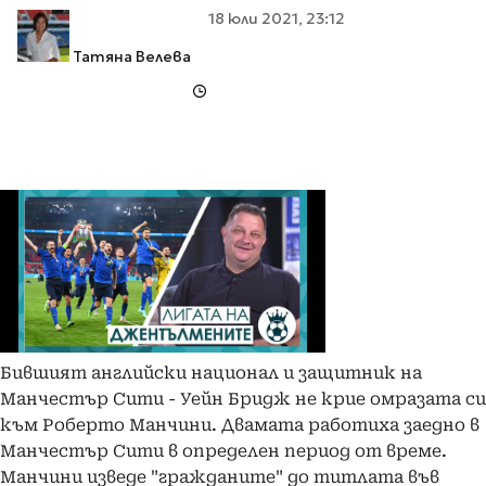
18 юли 2021, 23:12
Татяна Велева
Бившият английски национал и защитник на
Манчестър Сити - Уейн Бридж не крие омразата си
към Роберто Манчини. Двамата работиха заедно в
Манчестър Сити в определен период от време.
Манчини изведе "гражданите" до титлата във