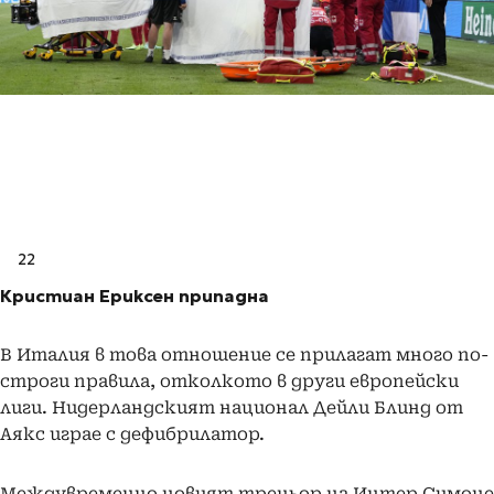
22
Кристиан Ериксен припадна
В Италия в това отношение се прилагат много по-
строги правила, отколкото в други европейски
лиги. Нидерландският национал Дейли Блинд от
Аякс играе с дефибрилатор.