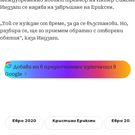
Междувременно новият треньор на Интер Симоне
Индзаги се надява на завръщане на Ериксен.
„Той се нуждае от време, за да се възстанови. Но,
разбира се, ще го приемем обратно с отворени
обятия“, каза Индзаги.
Добави ни в предпочитани източници в
Google
Евро 2020
Кристиан Ериксен
Евро 2020