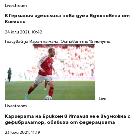
Livestream
В Германия измислиха нова дума вдъхновена от
Киелини
24 юли 2021, 10:42
Гласувай за Играч на мача. Остават ти 15 минути.
Live
Livestream
Кариерата на Ериксен в Италия не е възможна с
дефибрилатор, обявиха от федерацията
23 юли 2021, 11:19