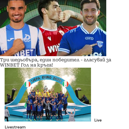
Три шедьовъра, един победител - гласувай за
WINBET Гол на кръга!
Live
Livestream