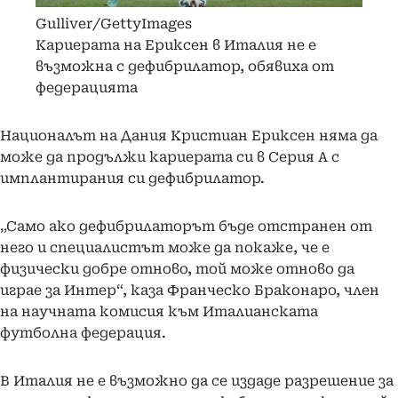
Gulliver/GettyImages
Кариерата на Ериксен в Италия не е
възможна с дефибрилатор, обявиха от
федерацията
Националът на Дания Кристиан Ериксен няма да
може да продължи кариерата си в Серия А с
имплантирания си дефибрилатор.
„Само ако дефибрилаторът бъде отстранен от
него и специалистът може да покаже, че е
физически добре отново, той може отново да
играе за Интер“, каза Франческо Браконаро, член
на научната комисия към Италианската
футболна федерация.
В Италия не е възможно да се издаде разрешение за