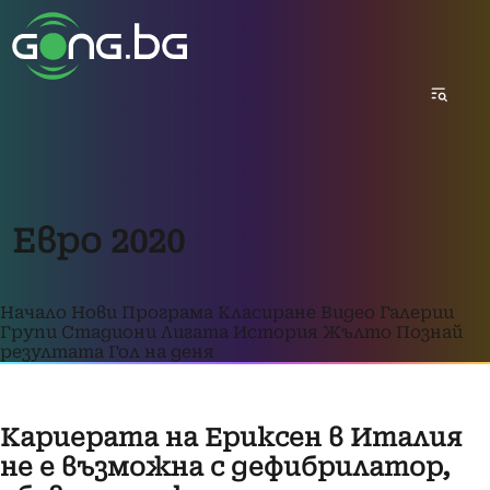
Евро 2020
Начало
Нови
Програма
Класиране
Видео
Галерии
Групи
Стадиони
Лигата
История
Жълто
Познай
резултата
Гол на деня
Кариерата на Ериксен в Италия
не е възможна с дефибрилатор,