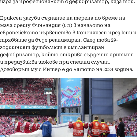
игра за професионалист с дефибрилатор, каза той.
Ериксен загуби съзнание на терена по време на
мача срещу Финландия (0:1) в началото на
европейското първенство в Копенхаген през юни и
трябваше да бъде реанимиран. След това 29-
годишният футболист е имплантиран
дефибрилатор, който открива сърдечни аритмии
и предизвиква шокове при спешни случаи.
Договорът му с Интер е до лятото на 2024 година.