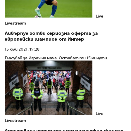
Live
Livestream
Ливърпул готви сериозна оферта за
европейски шампион от Интер
15 юли 2021, 19:28
Гласувай за Играч на мача. Остават ти 15 минути.
Live
Livestream
Арестуваха четирима след расисткия скандал