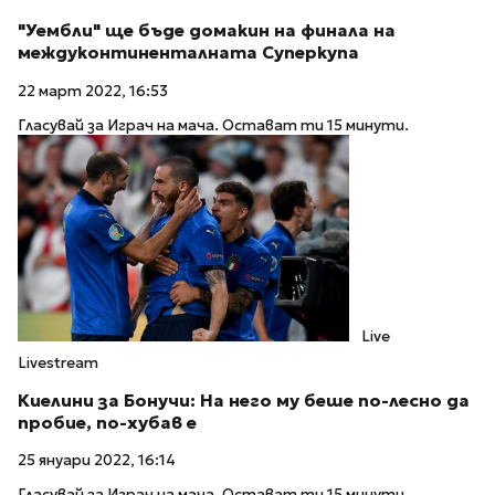
"Уембли" ще бъде домакин на финала на
междуконтиненталната Суперкупа
22 март 2022, 16:53
Гласувай за Играч на мача. Остават ти 15 минути.
Live
Livestream
Киелини за Бонучи: На него му беше по-лесно да
пробие, по-хубав е
25 януари 2022, 16:14
Гласувай за Играч на мача. Остават ти 15 минути.