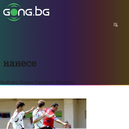
нанесе
Новини
Видео
Галерии
Жълто