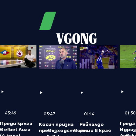
VGONG
43:49
01:30
03:47
01:14
Преди кръга
Греда
Косич призна
Рейналдо
в efbet Лига
Идриз
превъзходството
реши в края
(4 кръг)
Левск