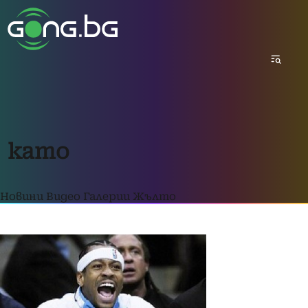
като
Новини
Видео
Галерии
Жълто