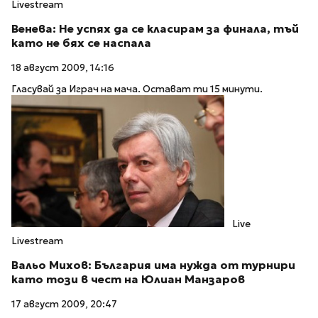
Livestream
Венева: Не успях да се класирам за финала, тъй
като не бях се наспала
18 август 2009, 14:16
Гласувай за Играч на мача. Остават ти 15 минути.
Live
Livestream
Вальо Михов: България има нужда от турнири
като този в чест на Юлиан Манзаров
17 август 2009, 20:47