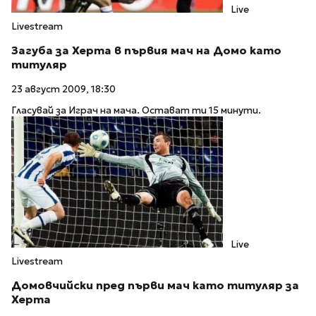
Live
Livestream
Загуба за Херта в първия мач на Домо като
титуляр
23 август 2009, 18:30
Гласувай за Играч на мача. Остават ти 15 минути.
Live
Livestream
Домовчийски пред първи мач като титуляр за
Херта