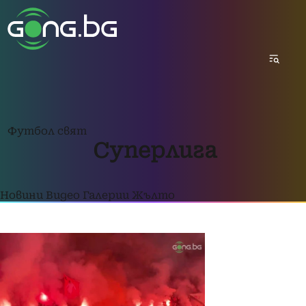
Футбол свят
Суперлига
Новини
Видео
Галерии
Жълто