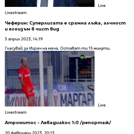
Live
Livestream
Чеферин: Суперлигата е срамна лъжа, алчност
и егоизъм в чист вид
5 април 2023, 14:19
Гласувай за Играч на мача. Остават ти 15 минути.
Live
Livestream
Атромитос - Левадиакос 1:0 /репортаж/
20 февруари 2023, 20:13