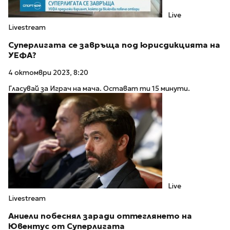
Live
Livestream
Суперлигата се завръща под юрисдикцията на
УЕФА?
4 октомври 2023, 8:20
Гласувай за Играч на мача. Остават ти 15 минути.
Live
Livestream
Аниели побеснял заради оттеглянето на
Ювентус от Суперлигата