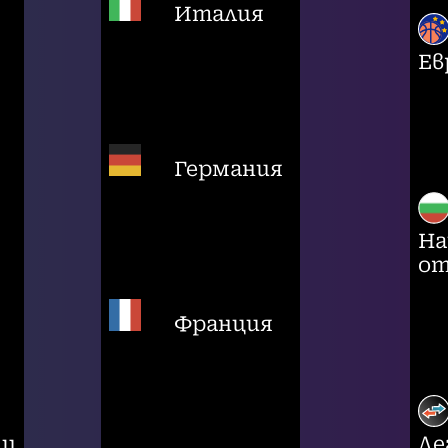
Италия
Ев
Германия
На
от
Франция
ци
Ле