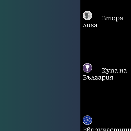
Втора
лига
Купа на
България
Евроучастни