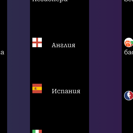
Англия
га
ба
Испания