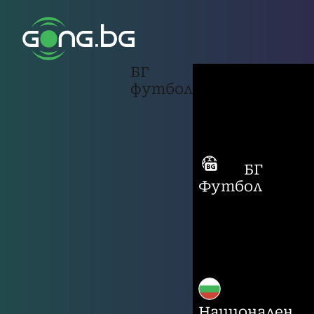
БГ
футбол
БГ
Футбол
Национален