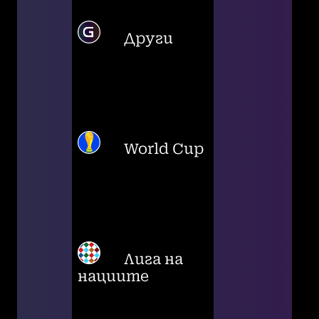
Други
World Cup
Лига на
нациите