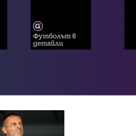
Футболът в
детайли