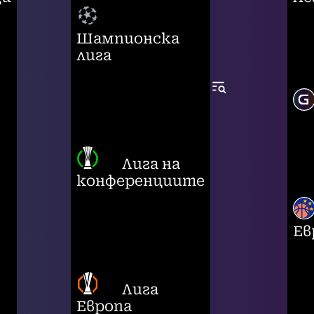
Шампионска
лига
Лига на
конференциите
Ев
Лига
Европа