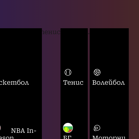
тенис
...
скетбол
Тенис
Волейбол
NBA In-
ason
БГ
Моторни