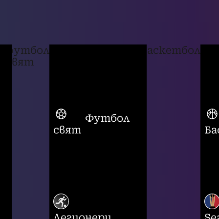
футбол
баскетбол
свят
Футбол
свят
Ба
Легионери
Se