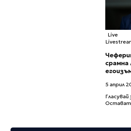
Live
Livestrea
Чеферин
срамна 
егоизъм
5 април 2
Гласувай 
Остават 