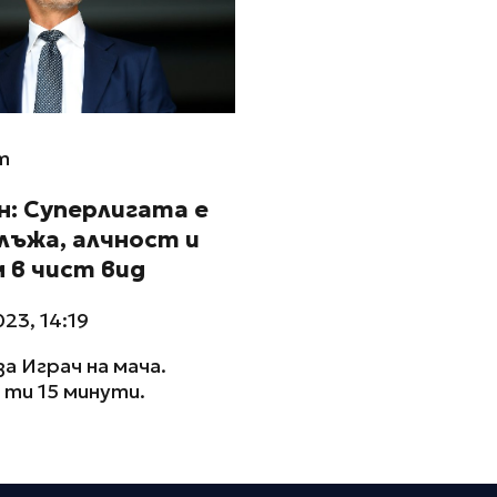
m
: Суперлигата е
лъжа, алчност и
 в чист вид
023, 14:19
за Играч на мача.
ти 15 минути.