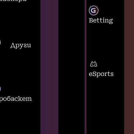
Betting
Други
eSports
робаскет