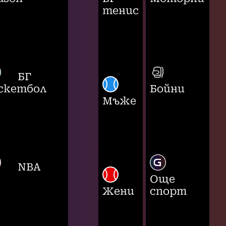
тенис
БГ
скетбол
Бойни
Мъже
NBA
Още
Жени
спорт