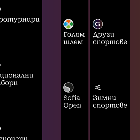
ротурнири
Голям
Други
шлем
спортове
ционални
бори
Sofia
Зимни
Open
спортове
гионери