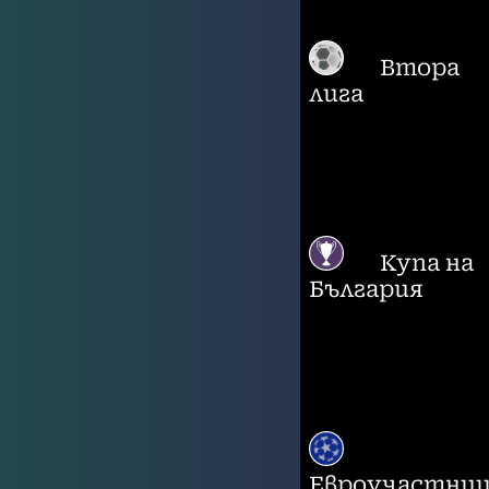
Втора
лига
Купа на
България
Евроучастни