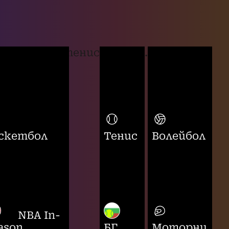
тенис
...
скетбол
Тенис
Волейбол
NBA In-
ason
БГ
Моторни