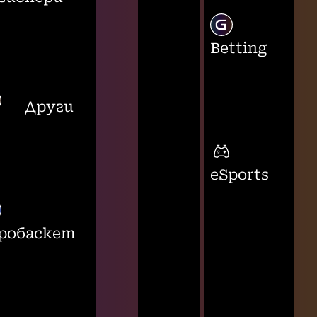
Betting
Други
eSports
робаскет