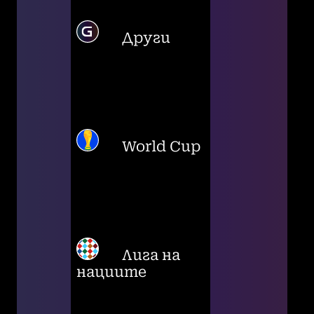
Други
World Cup
Лига на
нациите