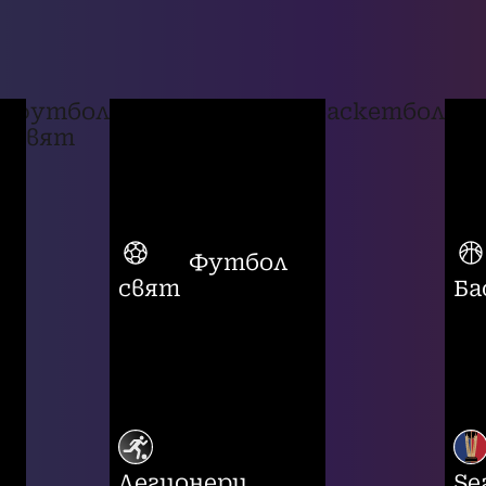
футбол
баскетбол
свят
Футбол
свят
Ба
Легионери
Se