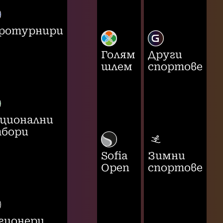
ротурнири
Голям
Други
шлем
спортове
ционални
бори
Sofia
Зимни
Open
спортове
гионери