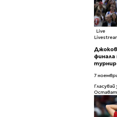
Live
Livestrea
Джокови
финала 
турнир
7 ноември
Гласувай 
Остават 