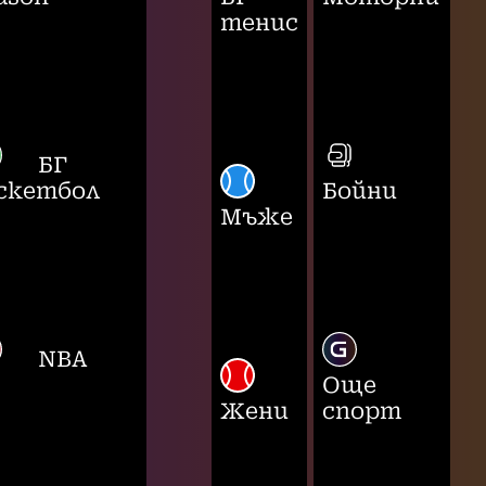
тенис
БГ
скетбол
Бойни
Мъже
NBA
Още
Жени
спорт