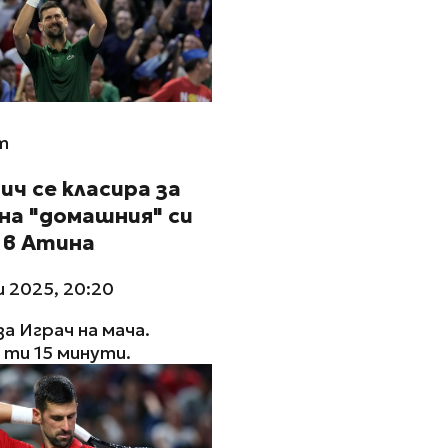
m
ч се класира за
на "домашния" си
 в Атина
 2025, 20:20
за Играч на мача.
ти 15 минути.