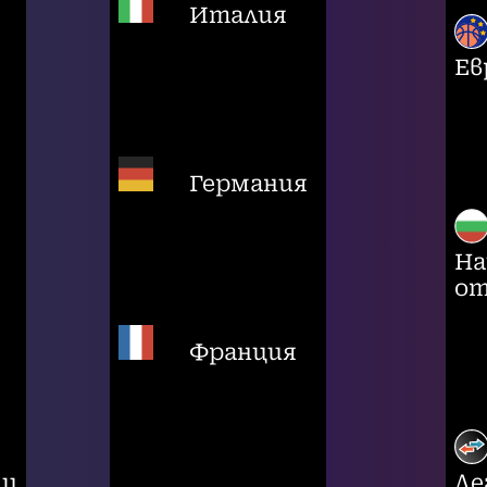
Италия
Ев
Германия
На
от
Франция
ци
Ле