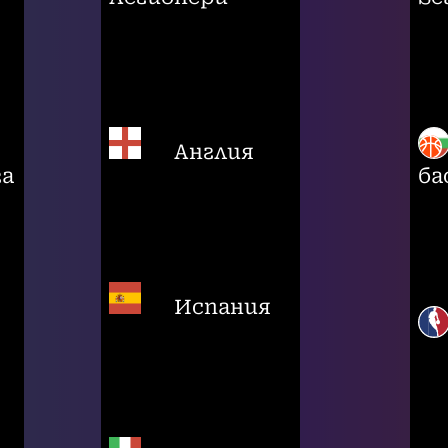
Англия
га
ба
Испания