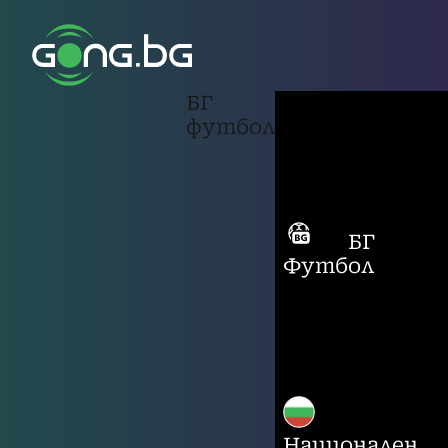
БГ
футбол
БГ
Футбол
Национален