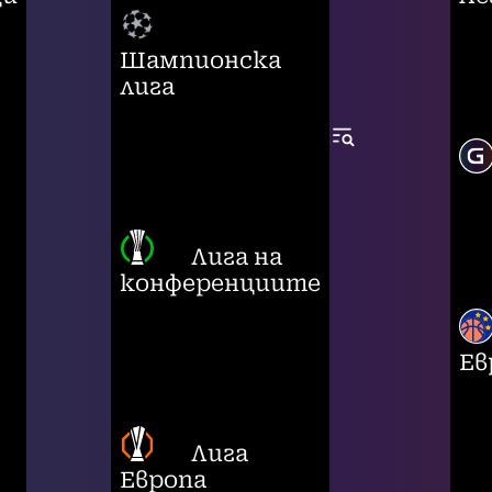
Шампионска
лига
Лига на
конференциите
Ев
Лига
Европа