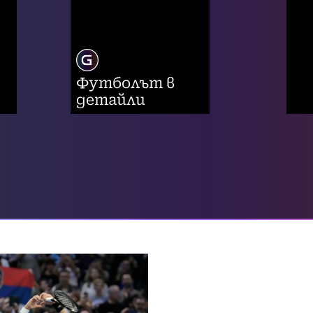
Футболът в
детайли