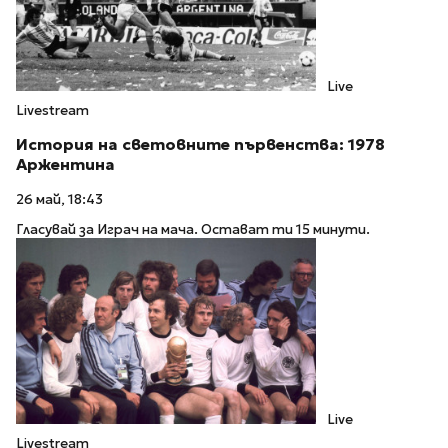
Live
Livestream
История на световните първенства: 1978
Аржентина
26 май, 18:43
Гласувай за Играч на мача. Остават ти 15 минути.
Live
Livestream