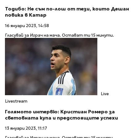
Тодибо: Не съм по-лош от тези, които Дешан
повика в Катар
16 януари 2023, 14:58
Гласувай за Играч на мача. Остават ти 15 минути.
Live
Livestream
Голямото интервю: Кристиан Ромеро за
световната купа и предстоящите успехи
13 януари 2023, 11:17
Гласувай за Играч на мача. Остават ти 15 минути.