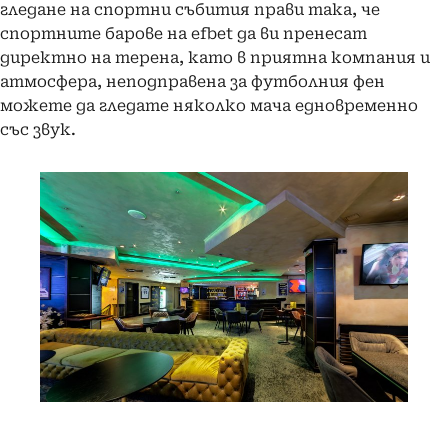
гледане на спортни събития прави така, че
спортните барове на efbet да ви пренесат
директно на терена, като в приятна компания и
атмосфера, неподправена за футболния фен
можете да гледате няколко мача едновременно
със звук.