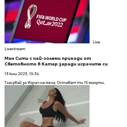
Live
Livestream
Ман Сити с най-големи приходи от
Световното в Катар заради играчите си
13 юли 2023, 15:34
Гласувай за Играч на мача. Остават ти 15 минути.