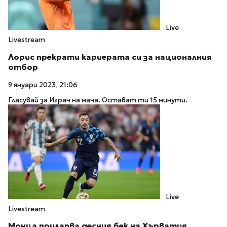
Live
Livestream
Лорис прекрати кариерата си за националния
отбор
9 януари 2023, 21:06
Гласувай за Играч на мача. Остават ти 15 минути.
Live
Livestream
Монца прилапва десния бек на Хърватия