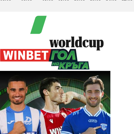
worldcup