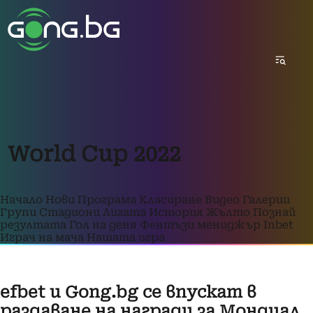
World Cup 2022
Начало
Нови
Програма
Класиране
Видео
Галерии
Групи
Стадиони
Лигата
История
Жълто
Познай
резултата
Гол на деня
Фентъзи мениджър
Inbet
Играч на мача
Нашата игра
efbet и Gong.bg се впускат в
раздаване на награди за Мондиал