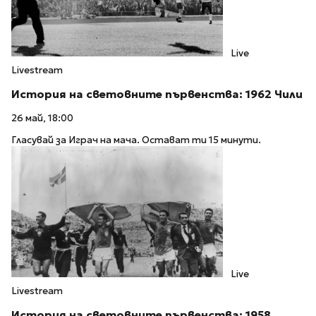
Live
Livestream
История на световните първенства: 1962 Чили
26 май, 18:00
Гласувай за Играч на мача. Остават ти 15 минути.
Live
Livestream
История на световните първенства: 1958