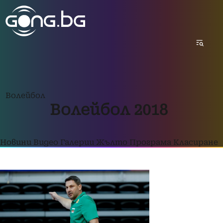
Волейбол
Волейбол 2018
Новини
Видео
Галерии
Жълто
Програма
Класиране