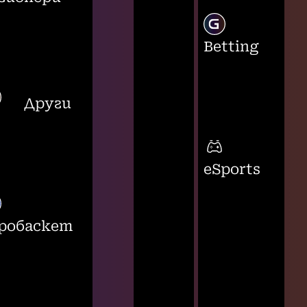
Betting
Други
eSports
робаскет