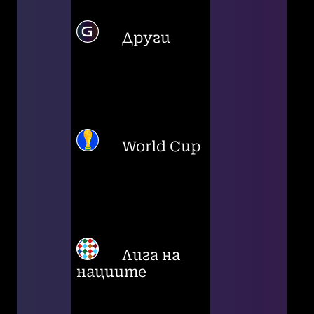
Други
World Cup
Лига на
нациите