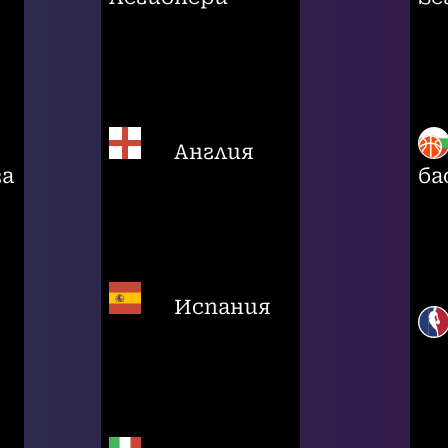
Англия
га
ба
Испания