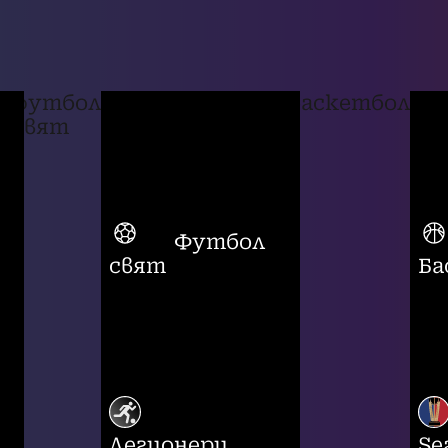
футбол
баскетбол
свят
Футбол
свят
Ба
Легионери
Se