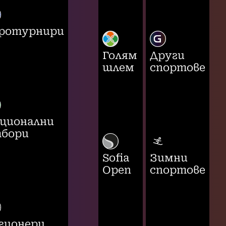
ротурнири
Голям
Други
шлем
спортове
ционални
бори
Sofia
Зимни
Open
спортове
гионери