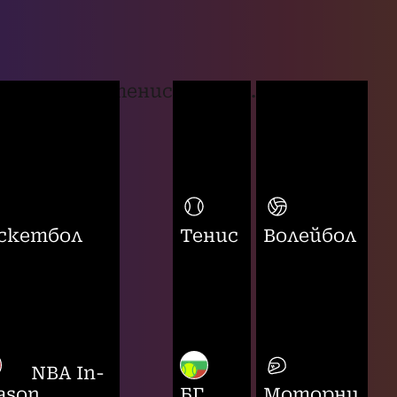
тенис
...
скетбол
Тенис
Волейбол
NBA In-
ason
БГ
Моторни