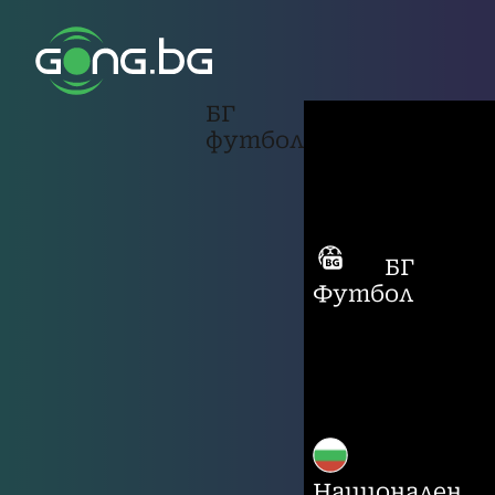
БГ
футбол
БГ
Футбол
Национален