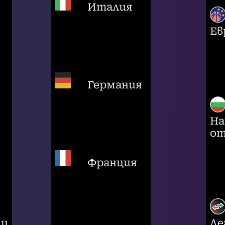
Италия
Ев
Германия
На
от
Франция
ци
Ле