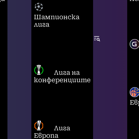
Шампионска
лига
Лига на
конференциите
Ев
Лига
Европа