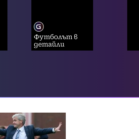
Футболът в
детайли