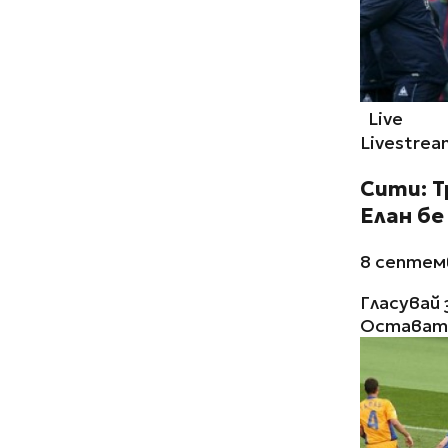
Live
Livestrea
Сити: 
Елан бе
8 септемв
Гласувай 
Остават 