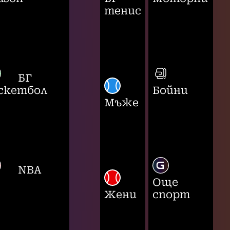
тенис
БГ
скетбол
Бойни
Мъже
NBA
Още
Жени
спорт