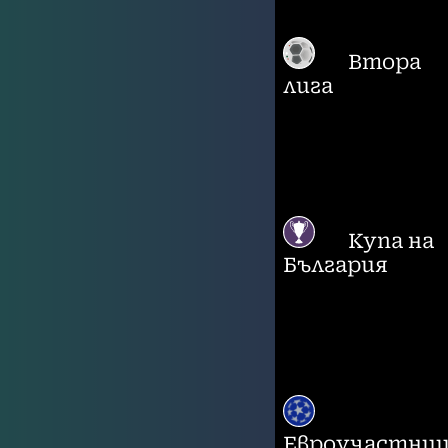
Втора
лига
Купа на
България
Евроучастни