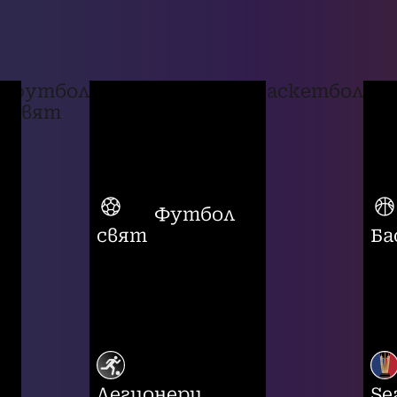
футбол
баскетбол
свят
Футбол
свят
Ба
Легионери
Se