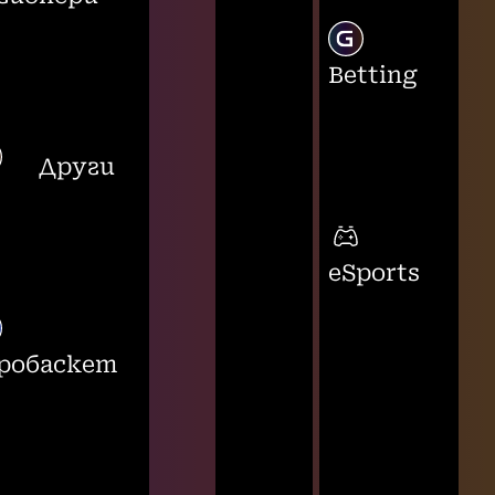
Betting
Други
eSports
робаскет