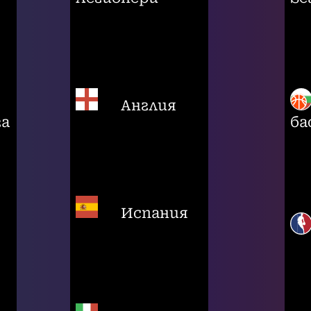
Англия
га
ба
Испания