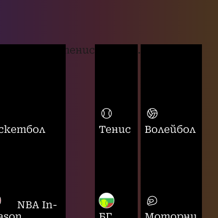
тенис
...
скетбол
Тенис
Волейбол
NBA In-
ason
БГ
Моторни