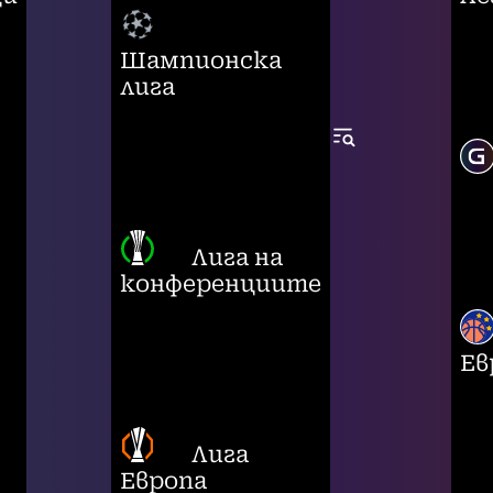
Шампионска
лига
Лига на
конференциите
Ев
Лига
Европа