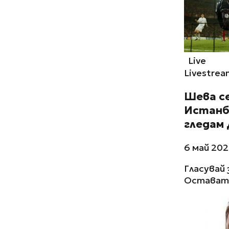
Live
Livestrea
Шева се
Истанбу
гледам
6 май 202
Гласувай 
Остават 