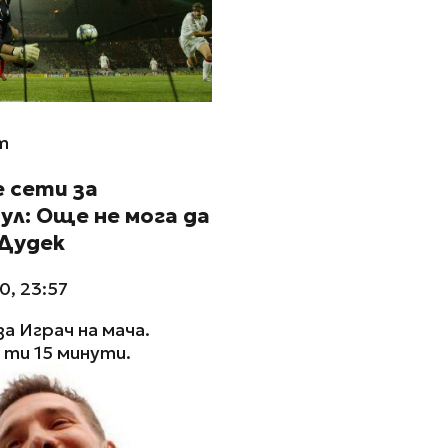
m
 сети за
л: Още не мога да
 Дудек
0, 23:57
за Играч на мача.
ти 15 минути.