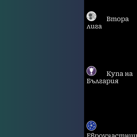
Втора
лига
Купа на
България
Евроучастни