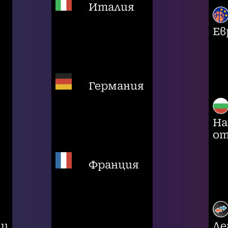
Италия
Ев
Германия
На
от
Франция
ци
Ле