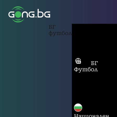
БГ
футбол
БГ
Футбол
Национален