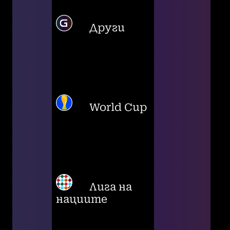
Други
World Cup
Лига на
нациите