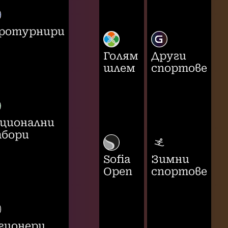
ротурнири
Голям
Други
шлем
спортове
ционални
бори
Sofia
Зимни
Open
спортове
гионери