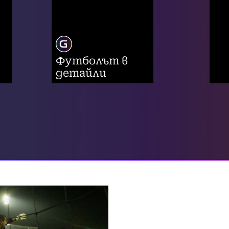
Футболът в
детайли