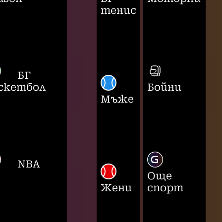
тенис
БГ
скетбол
Бойни
Мъже
NBA
Още
Жени
спорт