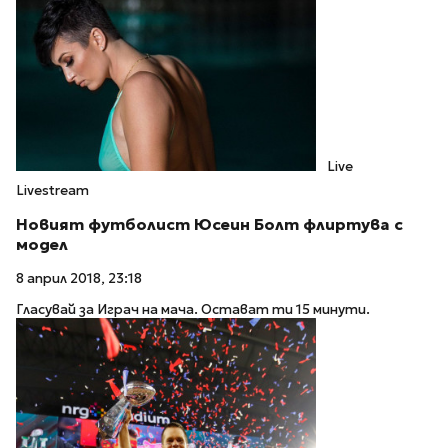
Live
Livestream
Новият футболист Юсеин Болт флиртува с
модел
8 април 2018, 23:18
Гласувай за Играч на мача. Остават ти 15 минути.