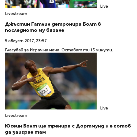
Live
Livestream
Джъстин Гатлин детронира Болт в
последното му бягане
5 август 2017, 23:57
Гласувай за Играч на мача. Остават ти 15 минути.
Live
Livestream
Юсеин Болт ще тренира с Дортмунд и е готов
да заиграе там