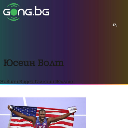
Юсеин Болт
Новини
Видео
Галерии
Жълто