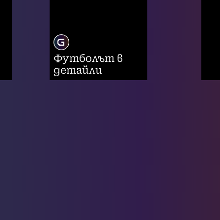
Футболът в
детайли