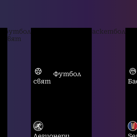
футбол
баскетбол
свят
Футбол
свят
Ба
Легионери
Se