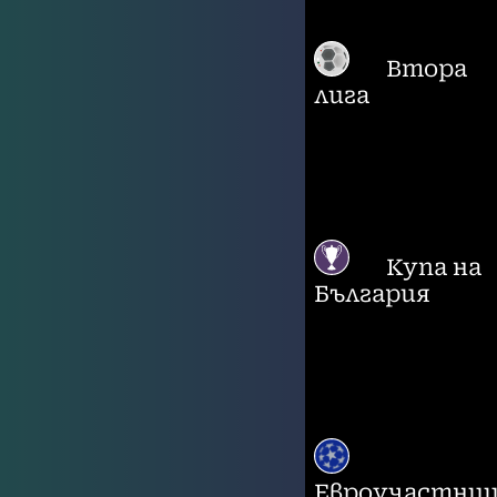
Втора
лига
Купа на
България
Евроучастни