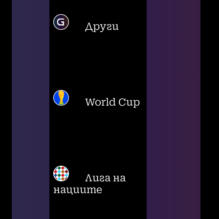
Други
World Cup
Лига на
нациите