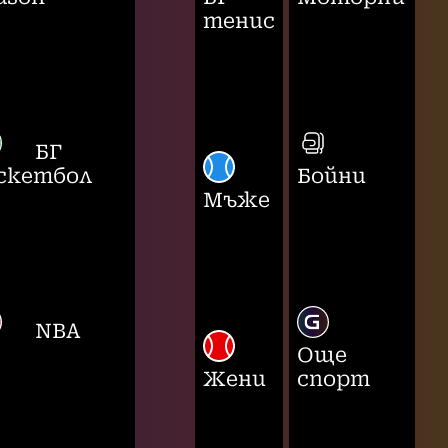
тенис
БГ
скетбол
Бойни
Мъже
NBA
Още
Жени
спорт