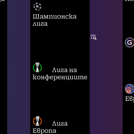
Шампионска
лига
Лига на
конференциите
Ев
Лига
Европа