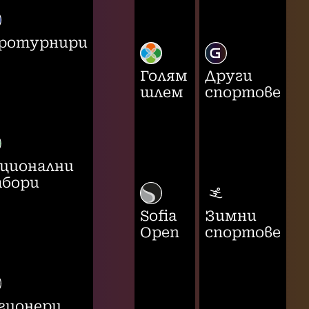
ротурнири
Голям
Други
шлем
спортове
ционални
бори
Sofia
Зимни
Open
спортове
гионери