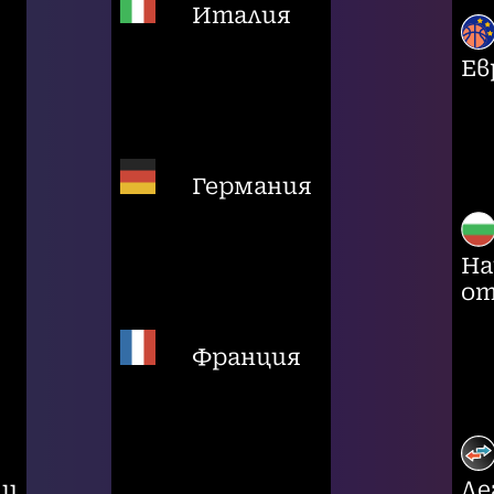
Италия
Ев
Германия
На
от
Франция
ци
Ле