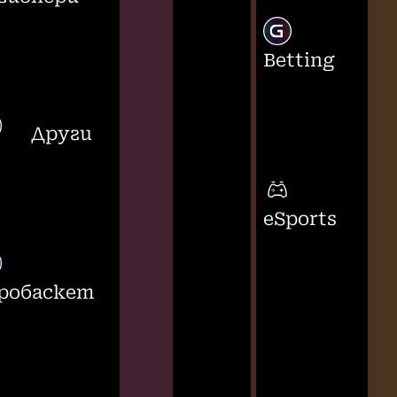
Betting
Други
eSports
робаскет