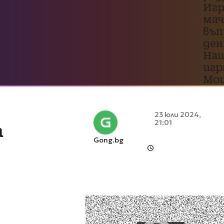
Игр
мач
въп
ден
На
игр
Мои
23 юли 2024,
21:01
а
Gong.bg