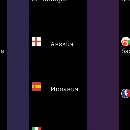
Англия
га
ба
Испания