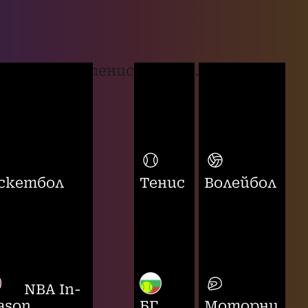
тенис
...
скетбол
Тенис
Волейбол
NBA In-
ason
БГ
Моторни