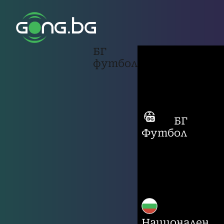
БГ
футбол
БГ
Футбол
Национален