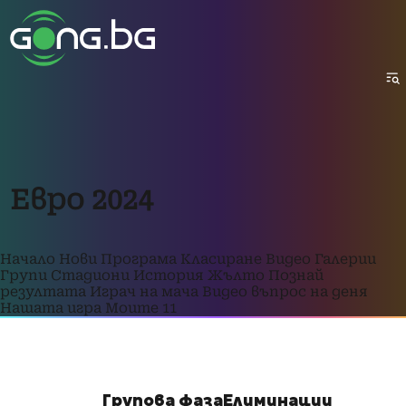
Евро 2024
Начало
Нови
Програма
Класиране
Видео
Галерии
Групи
Стадиони
История
Жълто
Познай
резултата
Играч на мача
Видео въпрос на деня
Нашата игра
Моите 11
Групова фаза
Елиминации