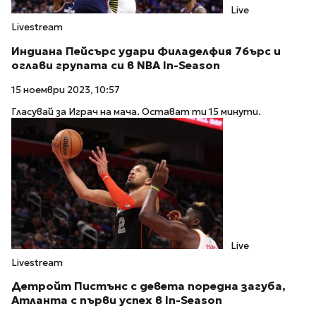
Live
Livestream
Индиана Пейсърс удари Филаделфия 76ърс и
оглави групата си в NBA In-Season
15 ноември 2023, 10:57
Гласувай за Играч на мача. Остават ти 15 минути.
Live
Livestream
Детройт Пистънс с девета поредна загуба,
Атланта с първи успех в In-Season