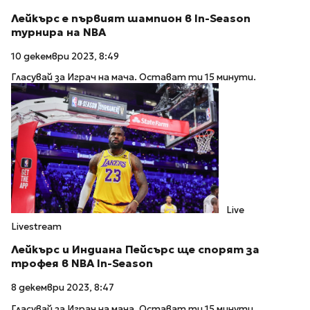
Лейкърс е първият шампион в In-Season
турнира на NBA
10 декември 2023, 8:49
Гласувай за Играч на мача. Остават ти 15 минути.
Live
Livestream
Лейкърс и Индиана Пейсърс ще спорят за
трофея в NBA In-Season
8 декември 2023, 8:47
Гласувай за Играч на мача. Остават ти 15 минути.