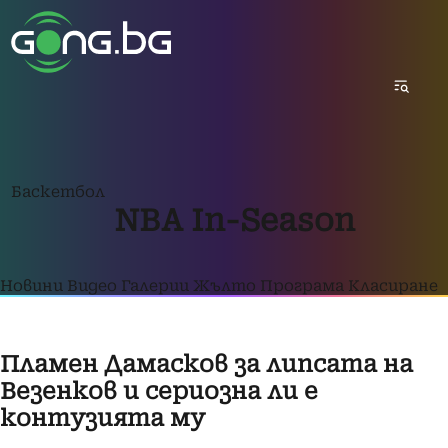
Баскетбол
NBA In-Season
Новини
Видео
Галерии
Жълто
Програма
Класиране
Пламен Дамасков за липсата на
Везенков и сериозна ли е
контузията му