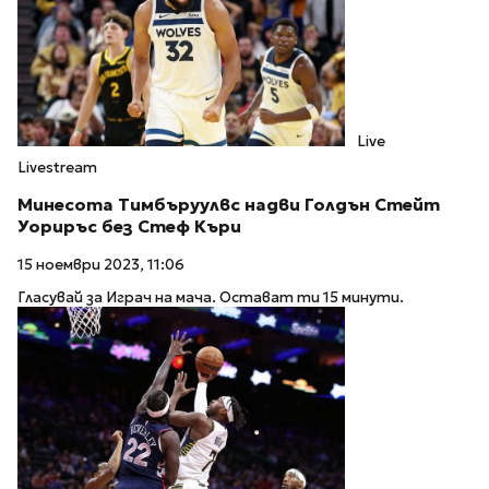
Live
Livestream
Минесота Тимбъруулвс надви Голдън Стейт
Уориръс без Стеф Къри
15 ноември 2023, 11:06
Гласувай за Играч на мача. Остават ти 15 минути.