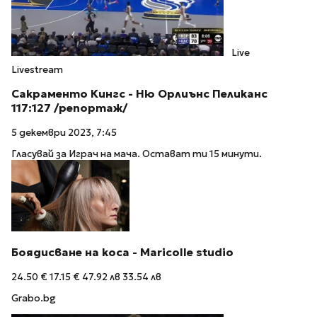
Live
Livestream
Сакраменто Кингс - Ню Орлиънс Пеликанс
117:127 /репортаж/
5 декември 2023, 7:45
Гласувай за Играч на мача. Остават ти 15 минути.
Боядисване на коса - Maricolle studio
24.50 €
17.15 €
47.92 лв
33.54 лв
Grabo.bg