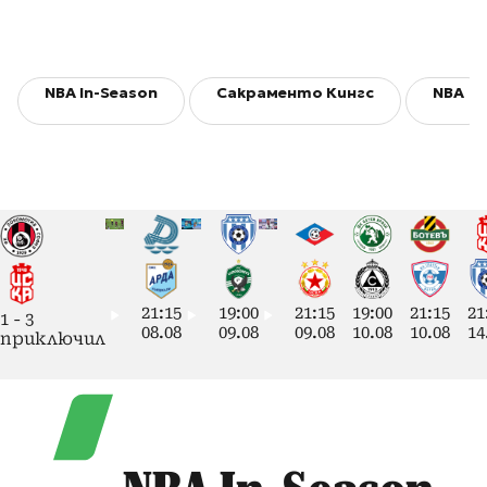
NBA In-Season
Сакраменто Кингс
NBA
21:15
19:00
21:15
19:00
21:15
21
1
-
3
08.08
09.08
09.08
10.08
10.08
14
приключил