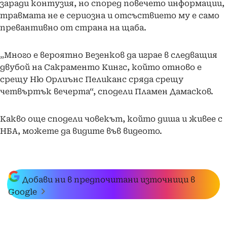
заради контузия, но според повечето информации,
травмата не е сериозна и отсъствието му е само
превантивно от страна на щаба.
„Много е вероятно Везенков да играе в следващия
двубой на Сакраменто Кингс, който отново е
срещу Ню Орлиънс Пеликанс сряда срещу
четвъртък вечерта“, сподели Пламен Дамасков.
Какво още сподели човекът, който диша и живее с
НБА, можете да видите във видеото.
Добави ни в предпочитани източници в
Google