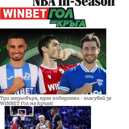
NBA In-Season
Три шедьовъра, един победител - гласувай за
WINBET Гол на кръга!