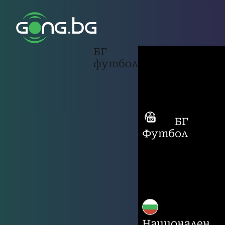
БГ
футбол
БГ
Футбол
Национален