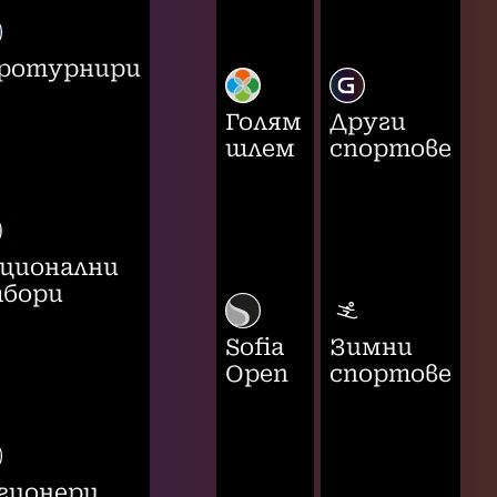
ротурнири
Голям
Други
шлем
спортове
ционални
бори
Sofia
Зимни
Open
спортове
гионери