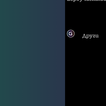
Други