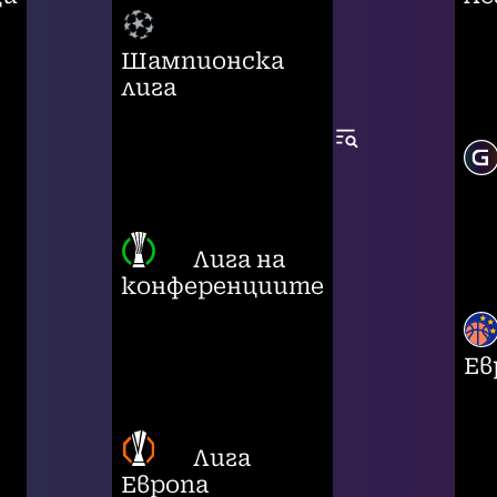
Шампионска
лига
Лига на
конференциите
Ев
Лига
Европа