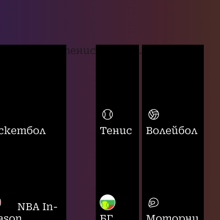
тенис
...
скетбол
Тенис
Волейбол
NBA In-
ason
БГ
Моторни