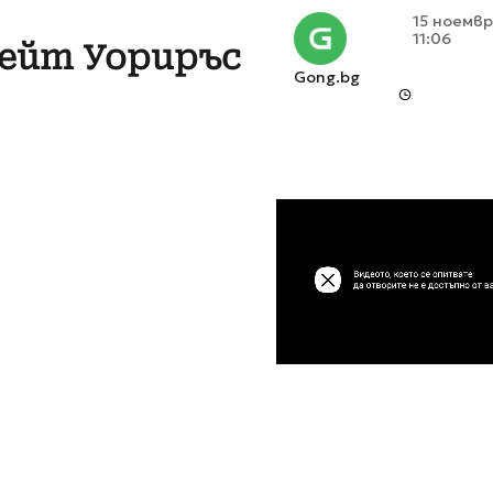
15 ноемвр
11:06
ейт Уориръс
Gong.bg