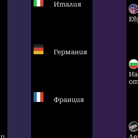
Италия
Ев
Германия
На
от
Франция
ци
Ле