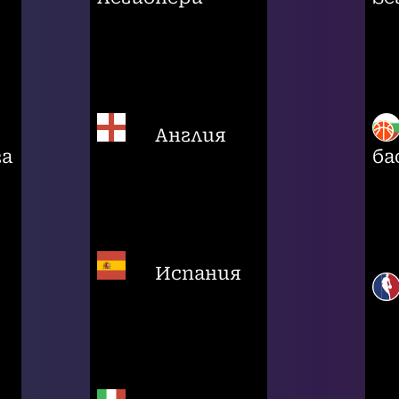
Англия
га
ба
Испания