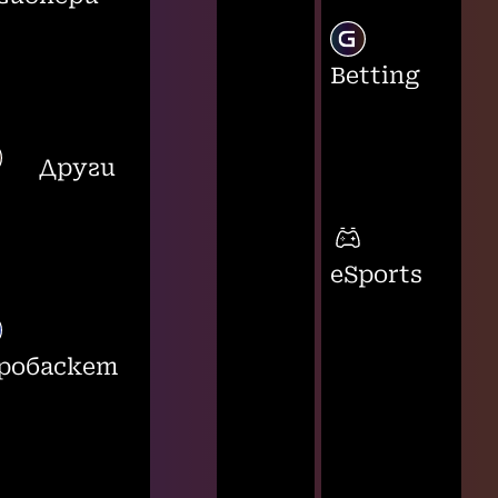
Betting
Други
eSports
робаскет