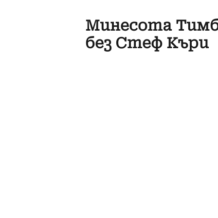
Минесота Тимб
без Стеф Къри