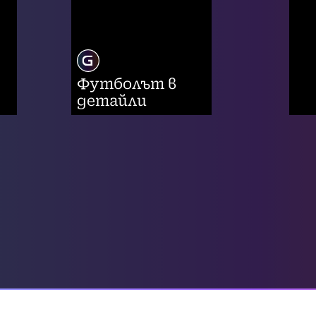
Футболът в
детайли