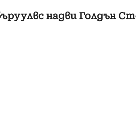
ъруулвс надви Голдън Ст