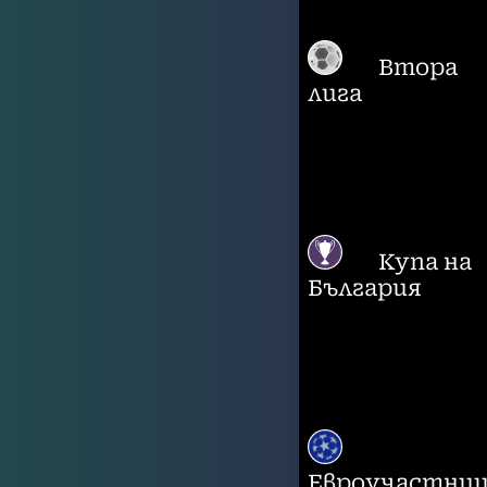
Втора
лига
Купа на
България
Евроучастни