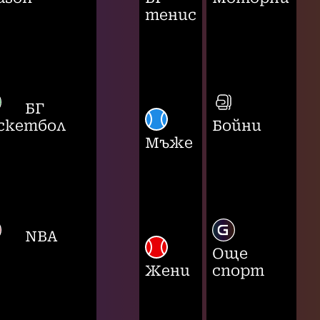
тенис
БГ
скетбол
Бойни
Мъже
NBA
Още
Жени
спорт