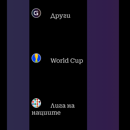
Други
World Cup
Лига на
нациите