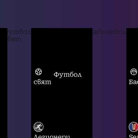
футбол
баскетбол
свят
Футбол
свят
Ба
Легионери
Se