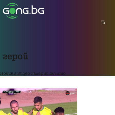
герой
Новини
Видео
Галерии
Жълто