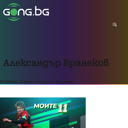
Александър Бранеков
Новини
Видео
Галерии
Жълто