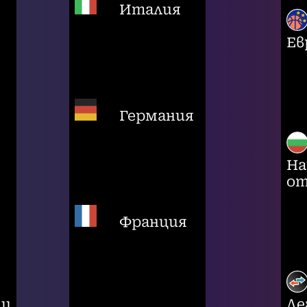
Италия
Ев
Германия
На
от
Франция
ци
Ле