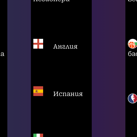
Англия
га
ба
Испания