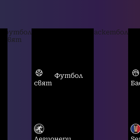
футбол
баскетбол
свят
Футбол
свят
Ба
Легионери
Se