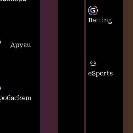
Betting
Други
eSports
робаскет