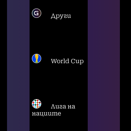
Други
World Cup
Лига на
нациите