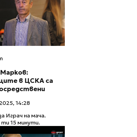
m
 Марков:
ците в ЦСКА са
посредствени
2025, 14:28
за Играч на мача.
ти 15 минути.