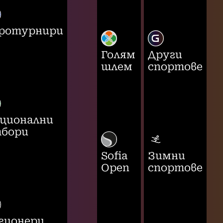
ротурнири
Голям
Други
шлем
спортове
ционални
бори
Sofia
Зимни
Open
спортове
гионери