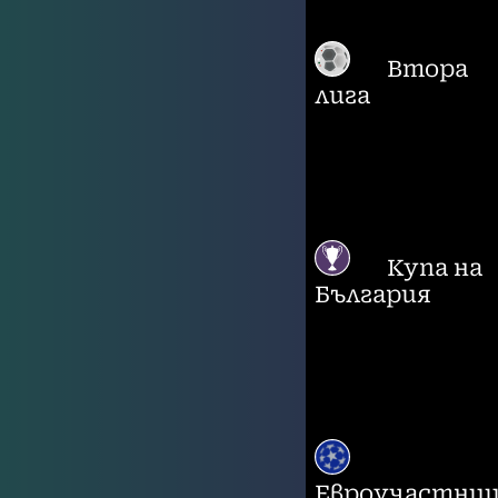
Втора
лига
Купа на
България
Евроучастни