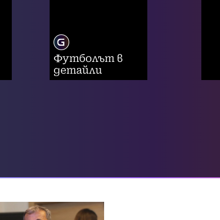
Футболът в
детайли