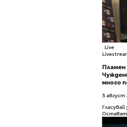
Live
Livestrea
Пламен
Чужден
много 
3 август 
Гласувай 
Остават 