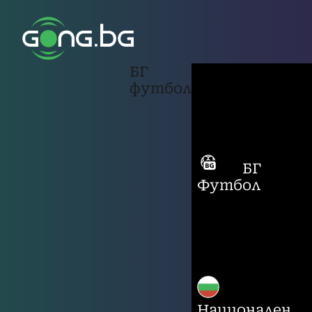
БГ
футбол
БГ
Футбол
Национален