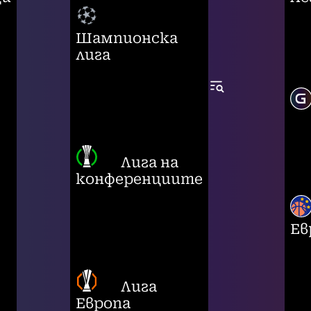
Шампионска
лига
Лига на
конференциите
Ев
Лига
Европа