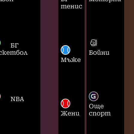
тенис
БГ
скетбол
Бойни
Мъже
NBA
Още
Жени
спорт