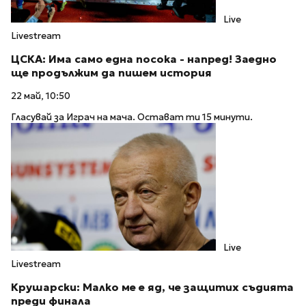
Live
Livestream
ЦСКА: Има само една посока - напред! Заедно
ще продължим да пишем история
22 май, 10:50
Гласувай за Играч на мача. Остават ти 15 минути.
Live
Livestream
Крушарски: Малко ме е яд, че защитих съдията
преди финала