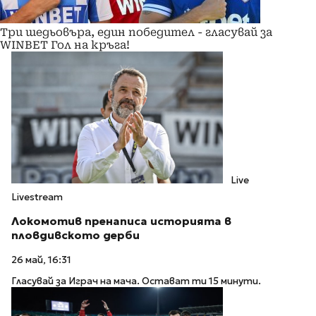
Три шедьовъра, един победител - гласувай за
WINBET Гол на кръга!
Live
Livestream
Локомотив пренаписа историята в
пловдивското дерби
26 май, 16:31
Гласувай за Играч на мача. Остават ти 15 минути.