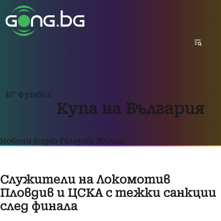
БГ Футбол
Купа на България
Новини
Видео
Галерии
Жълто
Служители на Локомотив
Пловдив и ЦСКА с тежки санкции
след финала