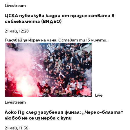
Livestream
ЦСКА публикува кадри от празненствата в
съблекалнята (ВИДЕО)
21 май, 12:28
Гласувай за Играч на мача. Остават ти 15 минути.
Live
Livestream
Локо Пд след загубения финал: „Черно-бялата“
любов не се измерва с купи
21 май, 11:56