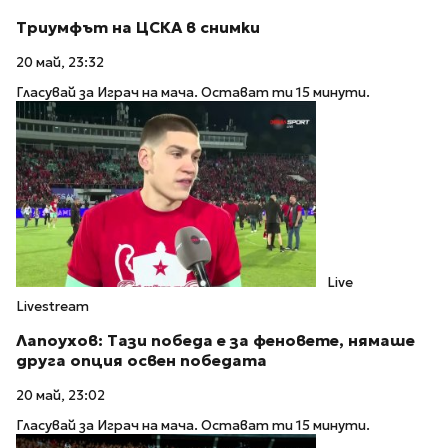
Триумфът на ЦСКА в снимки
20 май, 23:32
Гласувай за Играч на мача. Остават ти 15 минути.
Live
Livestream
Лапоухов: Тази победа е за феновете, нямаше
друга опция освен победата
20 май, 23:02
Гласувай за Играч на мача. Остават ти 15 минути.