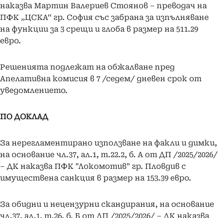
наказва Мартин Валериев Стоянов – преводач на
ПФК „ЦСКА“ гр. София със забрана за изпълняване
на функции за 3 срещи и глоба в размер на 511.29
евро.
Решенията подлежат на обжалване пред
Апелативна комисия в 7 /седем/ дневен срок от
уведомлението.
ПО ДОКЛАД
За нерегламентирано използване на факли и димки,
на основание чл.37, ал.1, т.22.2, б. А от ДП /2025/2026/
– ДК наказва ПФК "Локомотив" гр. Пловдив с
имуществена санкция в размер на 153.39 евро.
За обидни и нецензурни скандирания, на основание
чл.37, ал.1, т.26, б. Б от ДП /2025/2026/ – ДК наказва