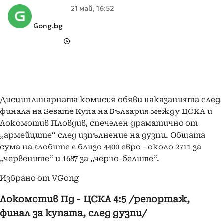
21 май, 16:52
Gong.bg
Дисциплинарната комисия обяви наказанията след
финала на Sesame Купа на България между ЦСКА и
Локомотив Пловдив, спечелен драматично от
„армейците“ след изпълнение на дузпи. Общата
сума на глобите е близо 4400 евро - около 2711 за
„червените“ и 1687 за „черно-белите“.
Избрано от VGong
Локомотив Пд - ЦСКА 4:5 /репортаж,
финал за купата, след дузпи/