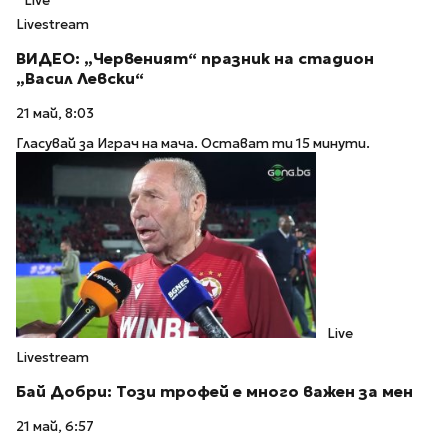
Live
Livestream
ВИДЕО: „Червеният“ празник на стадион
„Васил Левски“
21 май, 8:03
Гласувай за Играч на мача. Остават ти 15 минути.
Live
Livestream
Бай Добри: Този трофей е много важен за мен
21 май, 6:57