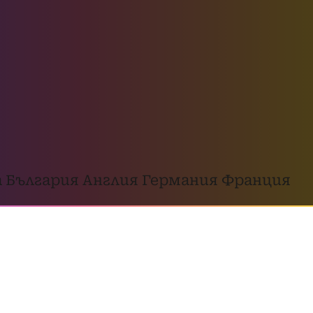
 България
Англия
Германия
Франция