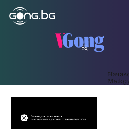
Начал
Между