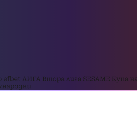
о
efbet ЛИГА
Втора лига
SESAME Купа на
народни