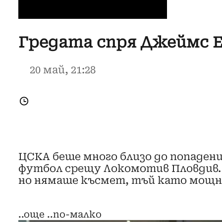
Гредата спря Джеймс Е
20 май, 21:28
ЦСКА беше много близо до попадени
футбол срещу Локомотив Пловдив. 
но нямаше късмет, тъй като мощни
..още
..по-малко