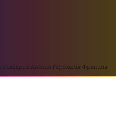
 България
Англия
Германия
Франция