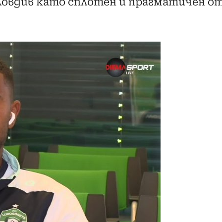
овдив като сплотен и прагматичен от