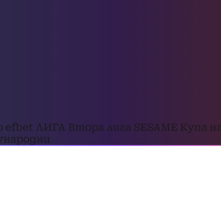
о
efbet ЛИГА
Втора лига
SESAME Купа на
народни