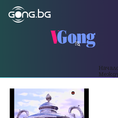
Начал
Между