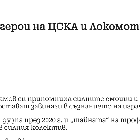
герои на ЦСКА и Локомот
амов си припомниха силните емоции и
остават завинаги в съзнанието на игра
дузпа през 2020 г. и „тайната“ на тро
в силния колектив.