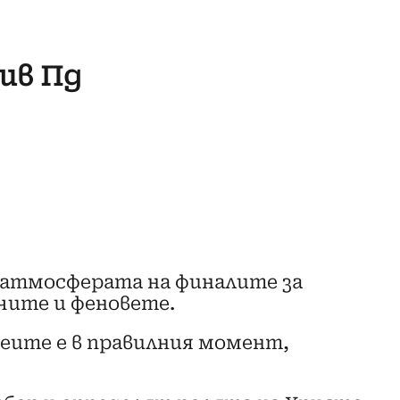
ив Пд
 атмосферата на финалите за
чите и феновете.
феите е в правилния момент,