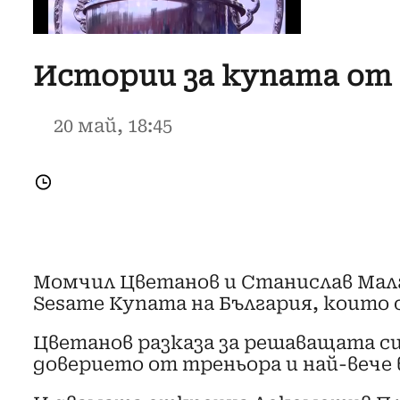
Истории за купата от 
20 май, 18:45
Момчил Цветанов и Станислав Мал
Sesame Купата на България, които 
Цветанов разказа за решаващата си 
доверието от треньора и най-вече 