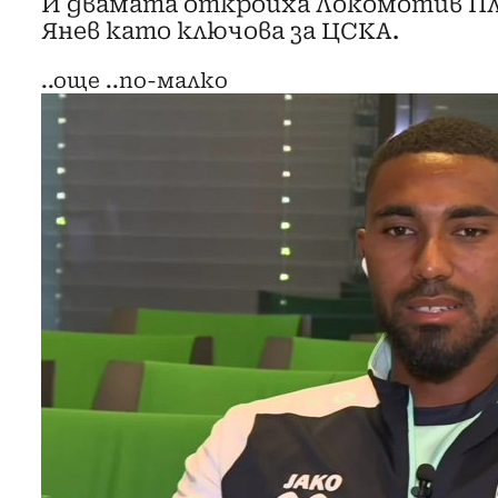
И двамата откроиха Локомотив Пл
Янев като ключова за ЦСКА.
..още
..по-малко