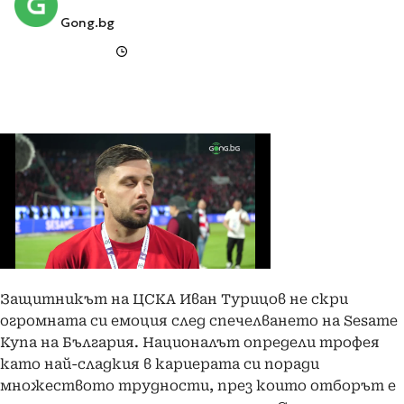
Gong.bg
Защитникът на ЦСКА Иван Турицов не скри
огромната си емоция след спечелването на Sesame
Купа на България. Националът определи трофея
като най-сладкия в кариерата си поради
множеството трудности, през които отборът е