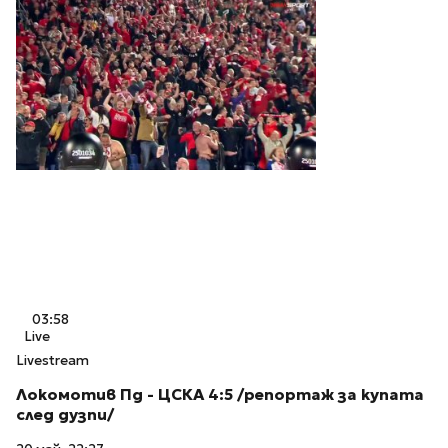
03:58
Live
Livestream
Локомотив Пд - ЦСКА 4:5 /репортаж за купата
след дузпи/