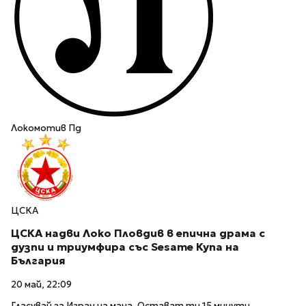
Локомотив Пд
ЦСКА
ЦСКА надви Локо Пловдив в епична драма с
дузпи и триумфира със Sesame Купа на
България
20 май, 22:09
Гласувай за Играч на мача. Остават ти 15 минути.