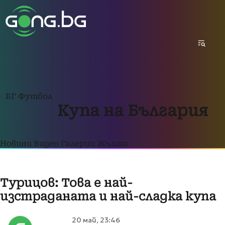
БГ Футбол
Купа на България
Новини
Видео
Галерии
Жълто
Турицов: Това е най-
изстраданата и най-сладка купа
20 май, 23:46