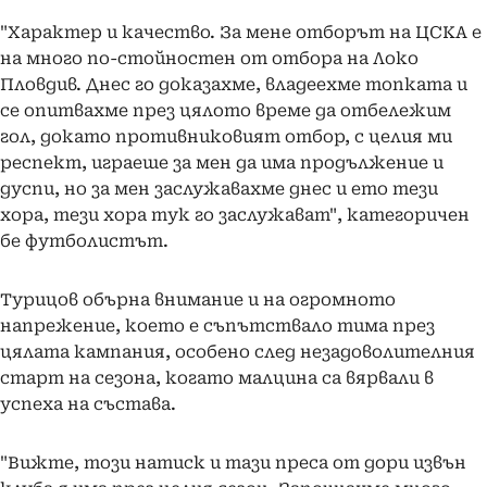
"Характер и качество. За мене отборът на ЦСКА е
на много по-стойностен от отбора на Локо
Пловдив. Днес го доказахме, владеехме топката и
се опитвахме през цялото време да отбележим
гол, докато противниковият отбор, с целия ми
респект, играеше за мен да има продължение и
дуспи, но за мен заслужавахме днес и ето тези
хора, тези хора тук го заслужават", категоричен
бе футболистът.
Турицов обърна внимание и на огромното
напрежение, което е съпътствало тима през
цялата кампания, особено след незадоволителния
старт на сезона, когато малцина са вярвали в
успеха на състава.
"Вижте, този натиск и тази преса от дори извън