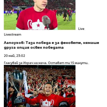
Live
Livestream
Лапоухов: Тази победа е за феновете, нямаше
друга опция освен победата
20 май, 23:02
Гласувай за Играч на мача. Остават ти 15 минути.