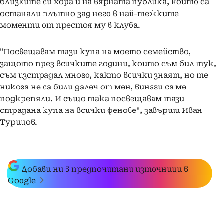
близките си хора и на вярната публика, които са
останали плътно зад него в най-тежките
моменти от престоя му в клуба.
"Посвещавам тази купа на моето семейство,
защото през всичките години, които съм бил тук,
съм изстрадал много, както всички знаят, но те
никога не са били далеч от мен, винаги са ме
подкрепяли. И също така посвещавам тази
страдана купа на всички фенове", завърши Иван
Турицов.
Добави ни в предпочитани източници в
Google