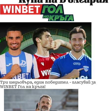
Три шедьовъра, един победител - гласувай за
WINBET Гол на кръга!