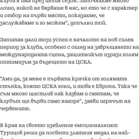
клуба я има през целия сезон. Започнахме много
лошо, никой не вярваше в нас, но ето че с характер
и отбор на първо място, показахме, че
заслужаваме и го можем", допълни той.
Запитан дали този успех е началото на нов силен
период за клуба, особено с оглед на завръщането на
международната сцена, защитникът изрази голям
оптимизъм за бъдещето на ЦСКА.
"Ами да, за мене е първата крачка от голямата
стъпка, която ЦСКА гони, и това е Европа. Така че
съм много щастлив пак казвам и смятам, че
клубът ще върви само нагоре", заяви играчът на
червените.
В края на своето изявление емоционалният
Турицов реши да посвети златния медал на най-