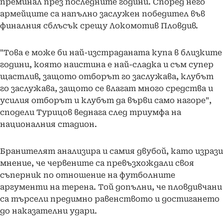
преминал през последните години. Според него
армейците са напълно заслужен победител във
финалния сблъсък срещу Локомотив Пловдив.
"Това е може би най-изстраданата купа в близките
години, която наистина е най-сладка и съм супер
щастлив, защото отборът го заслужава, клубът
го заслужава, защото се влагат много средства и
усилия отборът и клубът да върви само нагоре",
сподели Турицов веднага след триумфа на
националния стадион.
Бранителят анализира и самия двубой, като изрази
мнение, че червените са превъзхождали своя
съперник по отношение на футболните
аргументи на терена. Той допълни, че пловдивчани
са търсели предимно равенството и достигането
до наказателни удари.