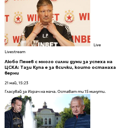
Live
Livestream
Любо Пенев с много силни думи за успеха на
ЦСКА: Тази Купа е за всички, които останахa
верни
21 май, 15:23
Гласувай за Играч на мача. Остават ти 15 минути.