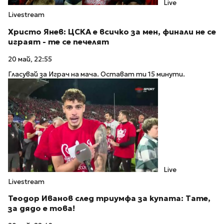
Live
Livestream
Христо Янев: ЦСКА е всичко за мен, финали не се
играят - те се печелят
20 май, 22:55
Гласувай за Играч на мача. Остават ти 15 минути.
Live
Livestream
Теодор Иванов след триумфа за купата: Тате,
за дядо е това!