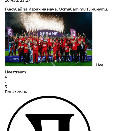
20 май, 22:27
Гласувай за Играч на мача. Остават ти 15 минути.
Live
Livestream
4
-
5
Приключил