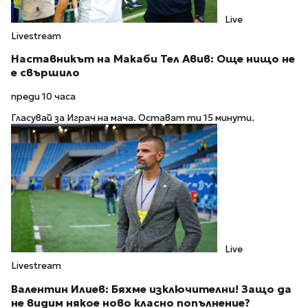
Live
Livestream
Наставникът на Макаби Тел Авив: Още нищо не
е свършило
преди 10 часа
Гласувай за Играч на мача. Остават ти 15 минути.
Live
Livestream
Валентин Илиев: Бяхме изключителни! Защо да
не видим някое ново класно попълнение?