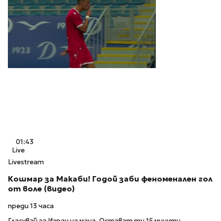
01:43
Live
Livestream
Кошмар за Макаби! Годой заби феноменален гол
от воле (видео)
преди 13 часа
Гласувай за Играч на мача. Остават ти 15 минути.