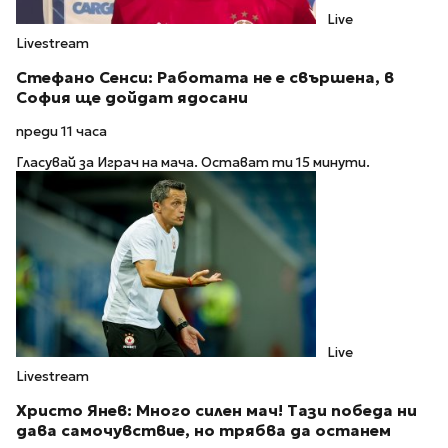
Live
Livestream
Стефано Сенси: Работата не е свършена, в
София ще дойдат ядосани
преди 11 часа
Гласувай за Играч на мача. Остават ти 15 минути.
Live
Livestream
Христо Янев: Много силен мач! Тази победа ни
дава самочувствие, но трябва да останем