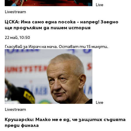
Live
Livestream
ЦСКА: Има само една посока - напред! Заедно
ще продължим да пишем история
22 май, 10:50
Гласувай за Играч на мача. Остават ти 15 минути.
Live
Livestream
Крушарски: Малко ме е яд, че защитих съдията
преди финала