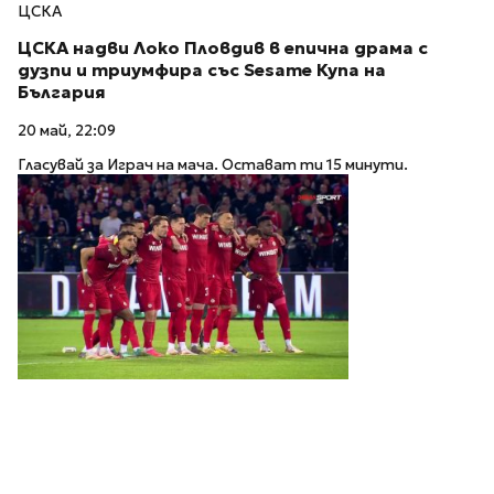
ЦСКА
ЦСКА надви Локо Пловдив в епична драма с
дузпи и триумфира със Sesame Купа на
България
20 май, 22:09
Гласувай за Играч на мача. Остават ти 15 минути.