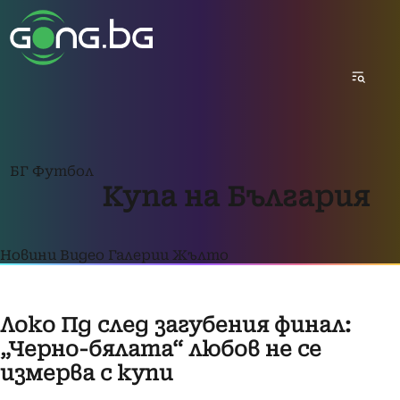
БГ Футбол
Купа на България
Новини
Видео
Галерии
Жълто
Локо Пд след загубения финал:
„Черно-бялата“ любов не се
измерва с купи