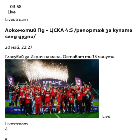
03:58
Live
Livestream
Локомотив Пд - ЦСКА 4:5 /репортаж за купата
след дузпи/
20 май, 22:27
Гласувай за Играч на мача. Остават ти 15 минути.
Live
Livestream
4
-
5