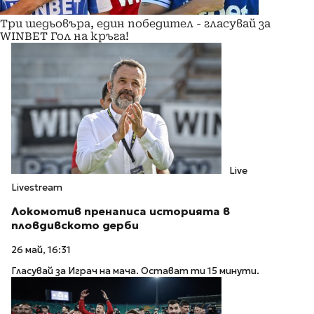
Три шедьовъра, един победител - гласувай за
WINBET Гол на кръга!
Live
Livestream
Локомотив пренаписа историята в
пловдивското дерби
26 май, 16:31
Гласувай за Играч на мача. Остават ти 15 минути.