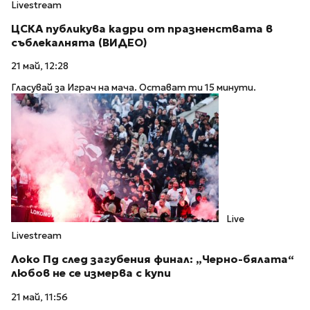
Livestream
ЦСКА публикува кадри от празненствата в
съблекалнята (ВИДЕО)
21 май, 12:28
Гласувай за Играч на мача. Остават ти 15 минути.
Live
Livestream
Локо Пд след загубения финал: „Черно-бялата“
любов не се измерва с купи
21 май, 11:56