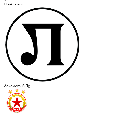
Приключил
Локомотив Пд