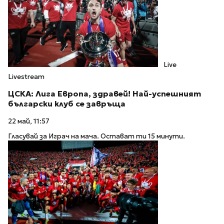
Live
Livestream
ЦСКА: Лига Европа, здравей! Най-успешният
български клуб се завръща
22 май, 11:57
Гласувай за Играч на мача. Остават ти 15 минути.