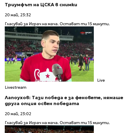
Триумфът на ЦСКА в снимки
20 май, 23:32
Гласувай за Играч на мача. Остават ти 15 минути.
Live
Livestream
Лапоухов: Тази победа е за феновете, нямаше
друга опция освен победата
20 май, 23:02
Гласувай за Играч на мача. Остават ти 15 минути.