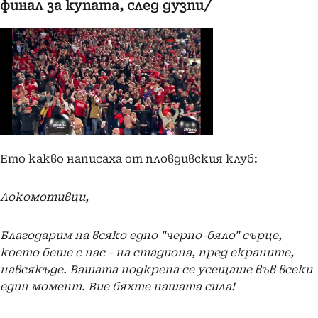
финал за купата, след дузпи/
Ето какво написаха от пловдивския клуб:
Локомотивци,
Благодарим на всяко едно "черно-бяло" сърце,
което беше с нас - на стадиона, пред екраните,
навсякъде. Вашата подкрепа се усещаше във всеки
един момент. Вие бяхте нашата сила!