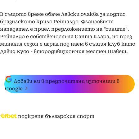
В същото време обаче Левски очаква за подпис
бразилското крило Рейналдо. Фланговият
нападател е приел предложението на "сините".
Рейналдо е собственост на Санта Клара, но през
миналия сезон е играл под наем в същия клуб като
Давид Кусо - втородивизионния местен Шавеш.
Добави ни в предпочитани източници в
Google
подкрепя българския спорт