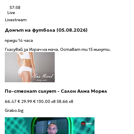
57:58
Live
Livestream
Домът на футбола (05.08.2026)
преди 14 часа
Гласувай за Играч на мача. Остават ти 15 минути.
По-стегнат силует - Салон Алма Морел
66.47 €
29.99 €
130.00 лв
58.66 лв
Grabo.bg