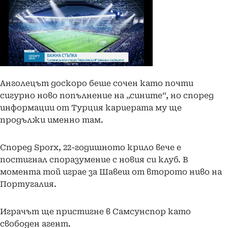
Анголецът доскоро беше сочен като почти
сигурно ново попълнение на „сините“, но според
информации от Турция кариерата му ще
продължи именно там.
Според Sporx, 22-годишното крило вече е
постигнал споразумение с новия си клуб. В
момента той играе за Шавеш от второто ниво на
Португалия.
Играчът ще пристигне в Самсунспор като
свободен агент.