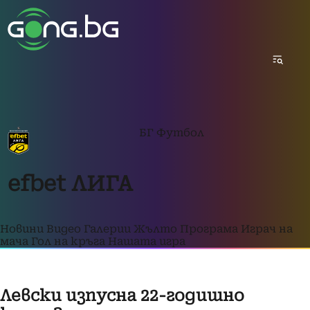
БГ Футбол
efbet ЛИГА
Новини
Видео
Галерии
Жълто
Програма
Играч на
мача
Гол на кръга
Нашата игра
Левски изпусна 22-годишно