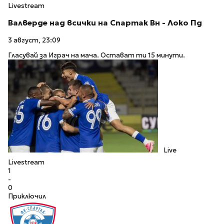
Livestream
Валверде над всички на Спартак Вн - Локо Пд
3 август, 23:09
Гласувай за Играч на мача. Остават ти 15 минути.
Live
Livestream
1
-
0
Приключил