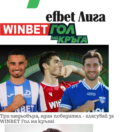
efbet Лига
Три шедьовъра, един победител - гласувай за
WINBET Гол на кръга!