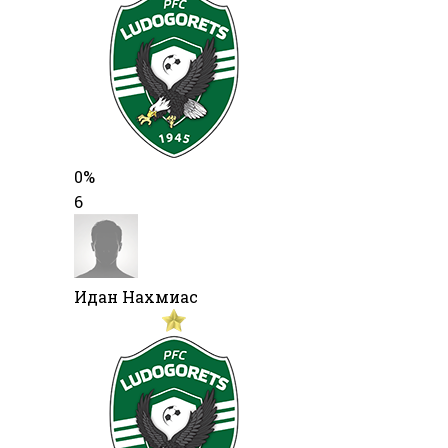
0%
6
Идан Нахмиас