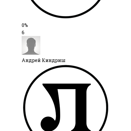
0%
6
Андрей Киндриш