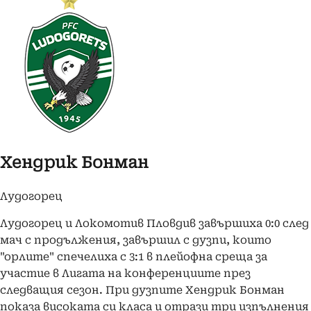
Хендрик Бонман
Лудогорец
Лудогорец и Локомотив Пловдив завършиха 0:0 след
мач с продължения, завършил с дузпи, които
"орлите" спечелиха с 3:1 в плейофна среща за
участие в Лигата на конференциите през
следващия сезон. При дузпите Хендрик Бонман
показа високата си класа и отрази три изпълнения