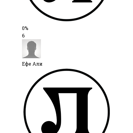
0%
6
Ефе Али