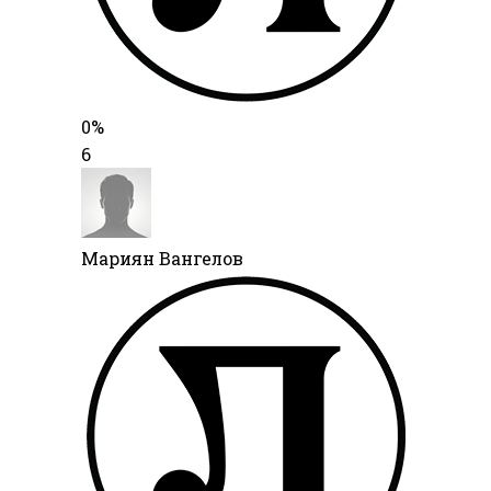
0%
6
Мариян Вангелов