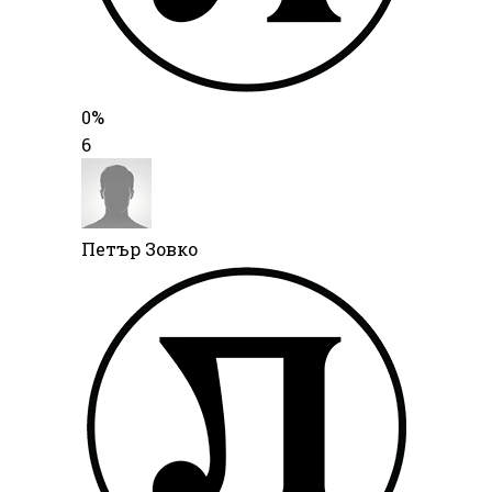
0%
6
Петър Зовко