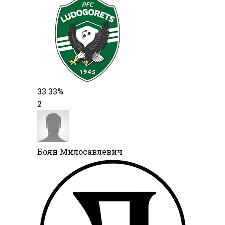
33.33%
2
Боян Милосавлевич​