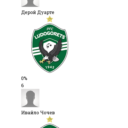
Дерой Дуарте
0%
6
Ивайло Чочев