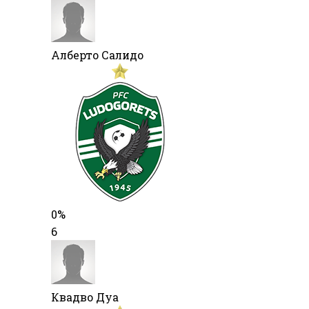
Алберто Салидо
0%
6
Квадво Дуа