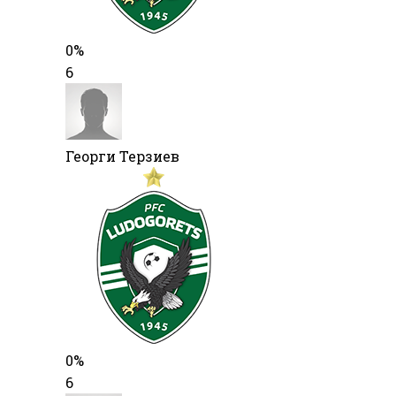
0%
6
Георги Терзиев
0%
6