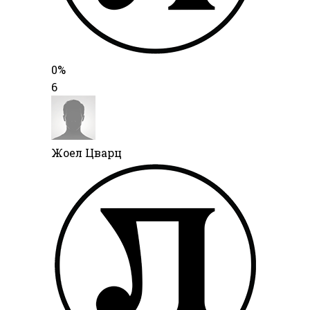
0%
6
Жоел Цварц