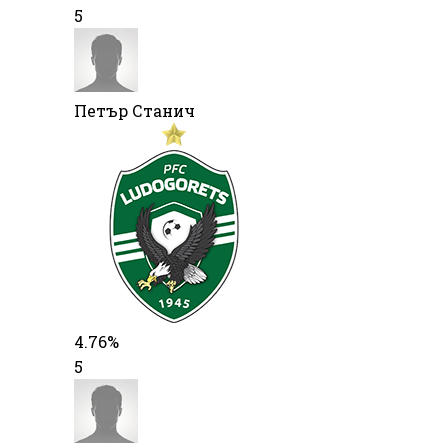
5
Петър Станич
4.76%
5