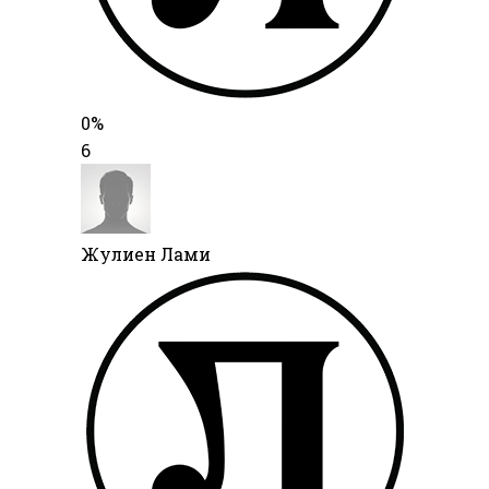
0%
6
Жулиен Лами