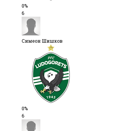
0%
6
Симеон Шишков
0%
6