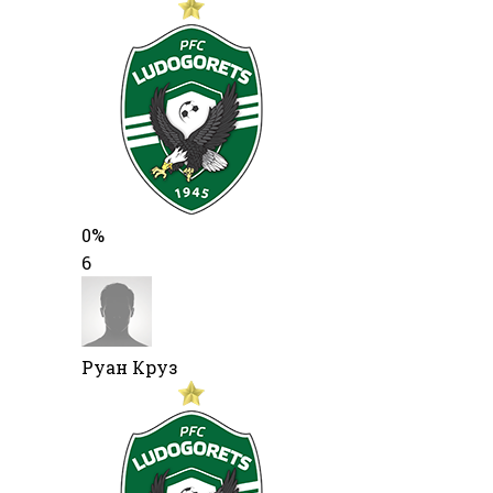
0%
6
Руан Круз