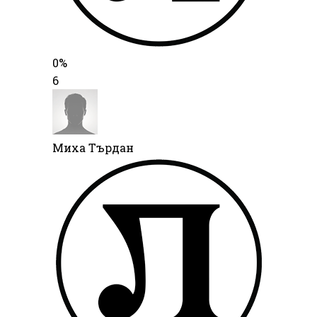
0%
6
Миха Търдан