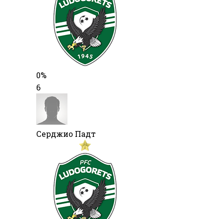
0%
6
Серджио Падт