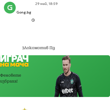
29 май, 18:59
Gong.bg
3
Локомотив Пд
-
Лудогорец
1
Феновете
избраха!