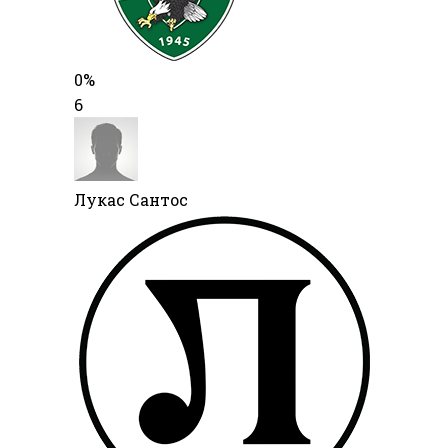
0%
6
Лукас Сантос