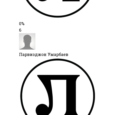
0%
6
Парвизджон Умарбаев