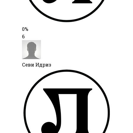
0%
6
Севи Идриз