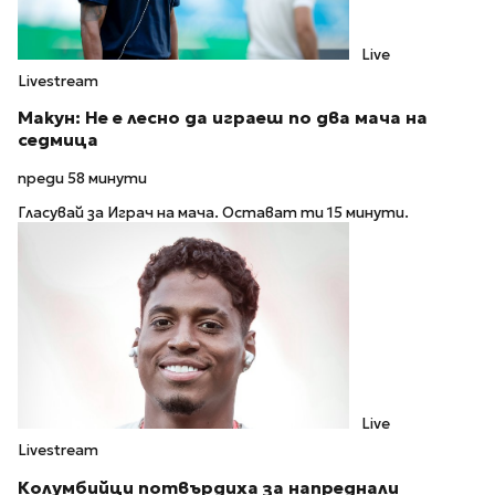
Live
Livestream
Макун: Не е лесно да играеш по два мача на
седмица
преди 58 минути
Гласувай за Играч на мача. Остават ти 15 минути.
Live
Livestream
Колумбийци потвърдиха за напреднали