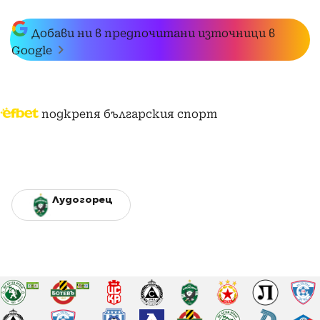
Добави ни в предпочитани източници в
Google
подкрепя българския спорт
Лудогорец