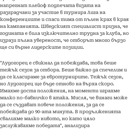
напрегнат плейоф подпечата визата на
разградчани за участие в турнира Лига на
конференциите и спаси тима от пълен крах в края
на кампанията. Шведският специалист призна, че
годината е била изключително трудна за клуба, но
изрази пълна увереност, че отборът много бързо
ще си върне лидерските позиции.
"Лудогорец е свикнал да побеждава, това беше
тежък сезон за отбора. Беше важно да спечелим и
да се класираме за евротурнирите. Тежък сезон,
но Лудогорец ще бъде отново на върха скоро.
Имахме доста положения, на моменти играхме
малко по-бавничко в атака. Мисля, че винаги може
да се създават повече положения, за да се
побеждава до 90-ата минута. В продълженията
свалихме малко нивото, но като цяло
заслужавахме победата", анализира