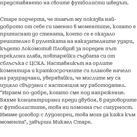
представянето на своите футболисти шведът.
Старе подчерта, че тимът му показва най-
доброто от себе си именно в моментите, когато е
притиснат до стената, което се е оказало
решително в рулетката на наказателните удари,
където Локомотив Пловдив за пореден път
преклони глава, повтаряйки съдбата си от
сблъсъка с ЦСКА. Наставникът на орлите
коментира и краткосрочните си планове начело
на разградчани, уверявайки, че мислите му са
изцяло свързани с настоящия му работодател.
"Играем по-добре, когато сме под напрежение.
Бяхме концентрирани преди двубоя, в разговорите
с футболистите, това ни помогна със сигурност.
Имаме договор с Лудогорец, това мога да кажа към
момента", завърши Микаел Старе.