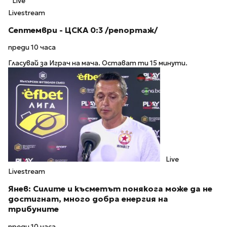
Live
Livestream
Септември - ЦСКА 0:3 /репортаж/
преди 10 часа
Гласувай за Играч на мача. Остават ти 15 минути.
Live
Livestream
Янев: Силите и късметът понякога може да не
достигнат, много добра енергия на
трибуните
преди 10 часа