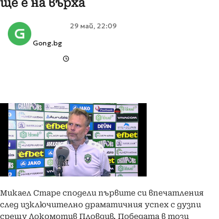
ще е на върха
29 май, 22:09
Gong.bg
Микаел Старе сподели първите си впечатления
след изключително драматичния успех с дузпи
срещу Локомотив Пловдив. Победата в този