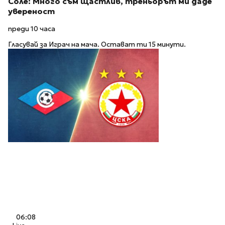
Соле: Много съм щастлив, треньорът ми даде
увереност
преди 10 часа
Гласувай за Играч на мача. Остават ти 15 минути.
06:08