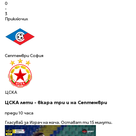
0
-
3
Приключил
Септември София
ЦСКА
ЦСКА лети - вкара три и на Септември
преди 10 часа
Гласувай за Играч на мача. Остават ти 15 минути.