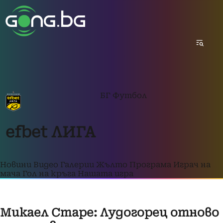
БГ Футбол
efbet ЛИГА
Новини
Видео
Галерии
Жълто
Програма
Играч на
мача
Гол на кръга
Нашата игра
Микаел Старе: Лудогорец отново