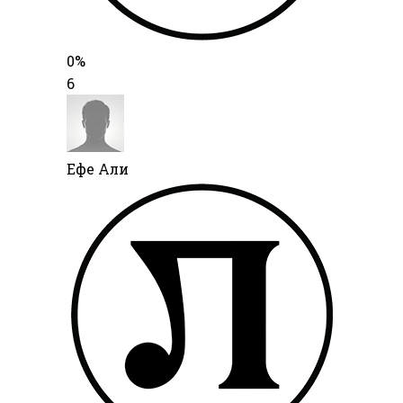
0%
6
Ефе Али