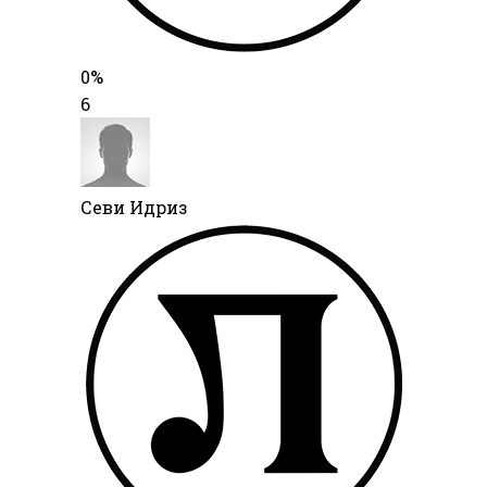
0%
6
Севи Идриз