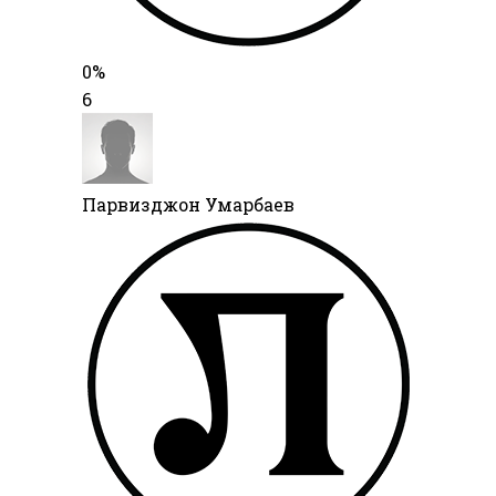
0%
6
Парвизджон Умарбаев