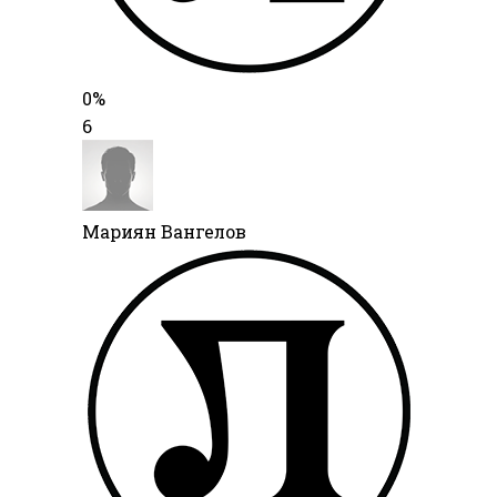
0%
6
Мариян Вангелов