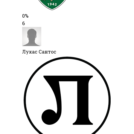
0%
6
Лукас Сантос