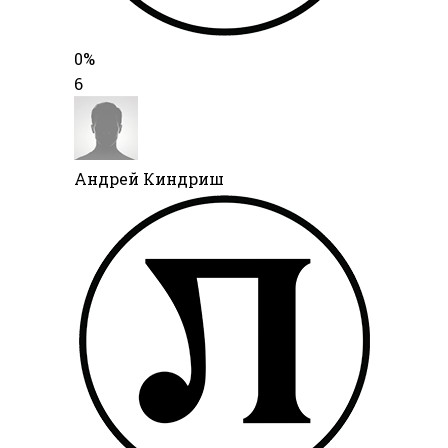
0%
6
Андрей Киндриш