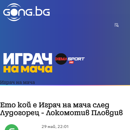
Играч на мача
Ето кой е Играч на мача след
Лудогорец - Локомотив Пловдив
29 май, 22:01