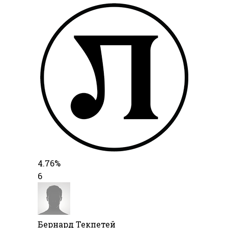
4.76%
6
Бернард Текпетей