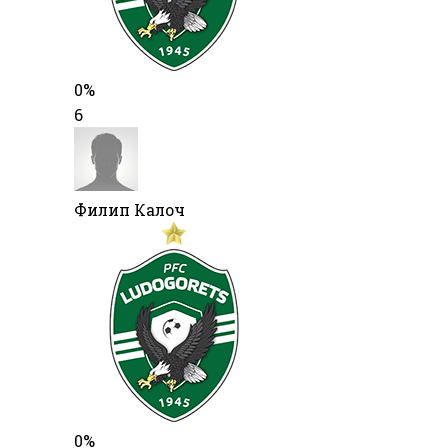
0%
6
Филип Калоч
0%