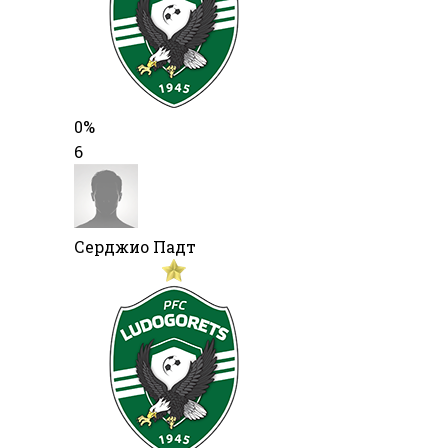
0%
6
Серджио Падт