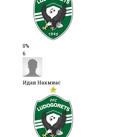
0%
6
Идан Нахмиас