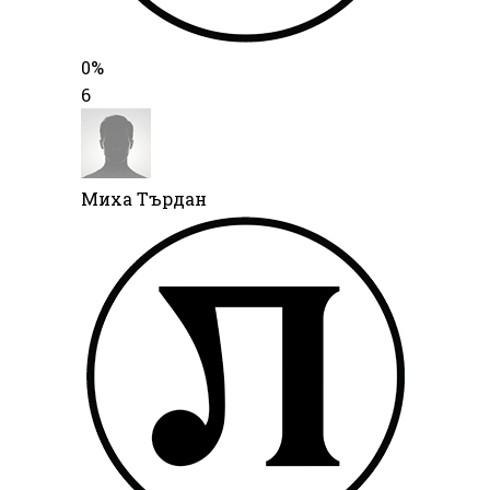
0%
6
Миха Търдан