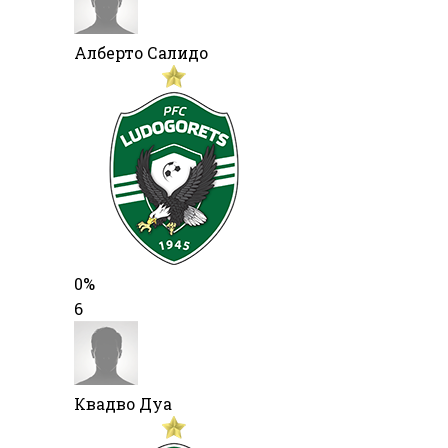
Алберто Салидо
0%
6
Квадво Дуа