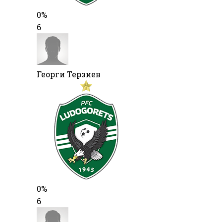
0%
6
Георги Терзиев
0%
6