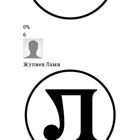
0%
6
Жулиен Лами