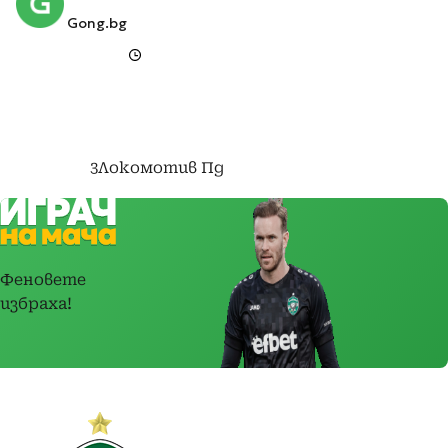
Gong.bg
3
Локомотив Пд
-
Лудогорец
1
Феновете
избраха!