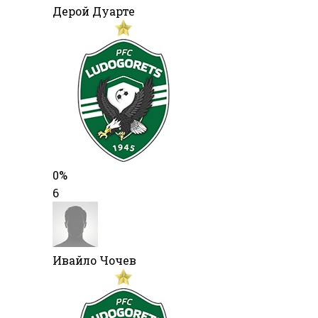
Дерой Дуарте
0%
6
Ивайло Чочев