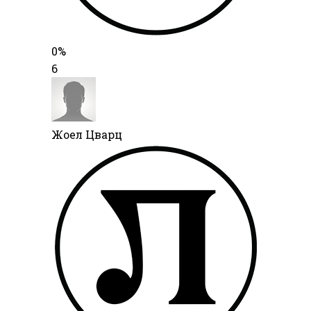
0%
6
Жоел Цварц