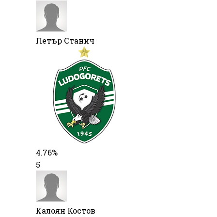
Петър Станич
4.76%
5
Калоян Костов