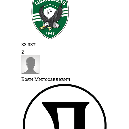
33.33%
2
Боян Милосавлевич​