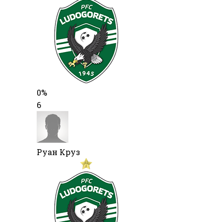
0%
6
Руан Круз