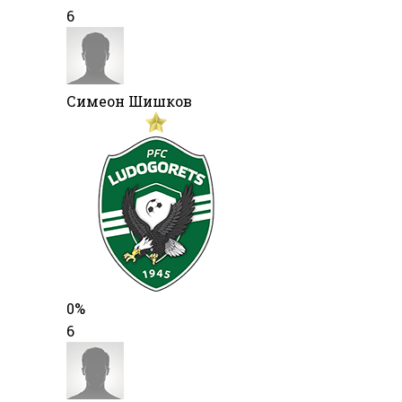
6
Симеон Шишков
0%
6