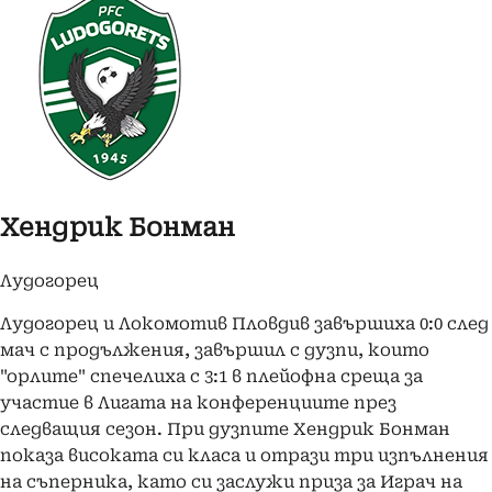
Хендрик Бонман
Лудогорец
Лудогорец и Локомотив Пловдив завършиха 0:0 след
мач с продължения, завършил с дузпи, които
"орлите" спечелиха с 3:1 в плейофна среща за
участие в Лигата на конференциите през
следващия сезон. При дузпите Хендрик Бонман
показа високата си класа и отрази три изпълнения
на съперника, като си заслужи приза за Играч на