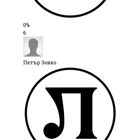
0%
6
Петър Зовко