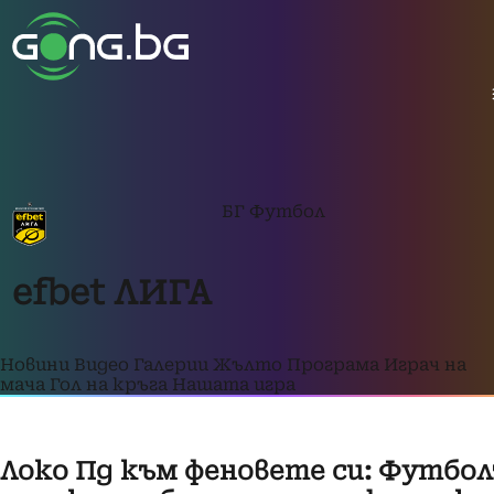
БГ Футбол
efbet ЛИГА
Новини
Видео
Галерии
Жълто
Програма
Играч на
мача
Гол на кръга
Нашата игра
Локо Пд към феновете си: Футбо