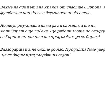
Бяхме на два пъти на крачка от участие в Европа, 
футболът понякога е безмилостно жесток.
Но тези резултати няма да ни сломят, а ще ни
мотивират още повече. Ще работим още по-усърд
се върнем по-силни и ще продължим да се борим!
Благодарим Ви, че бяхте до нас. Продължаваме заед
Ще се видим през следващия сезон!