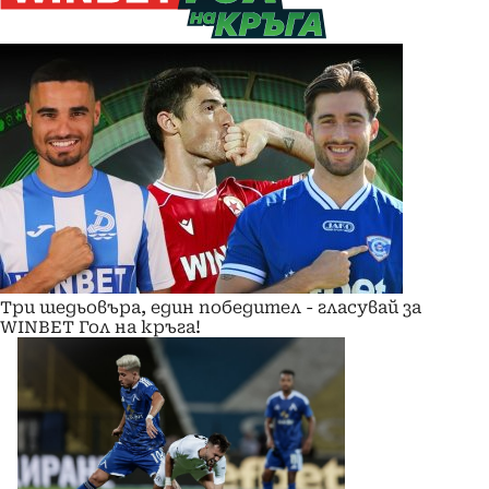
Три шедьовъра, един победител - гласувай за
WINBET Гол на кръга!