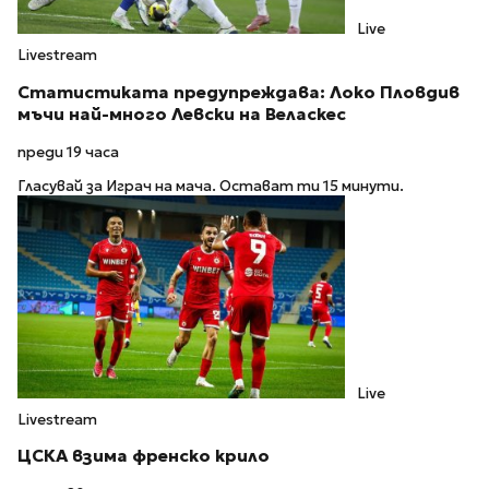
Live
Livestream
Статистиката предупреждава: Локо Пловдив
мъчи най-много Левски на Веласкес
преди 19 часа
Гласувай за Играч на мача. Остават ти 15 минути.
Live
Livestream
ЦСКА взима френско крило