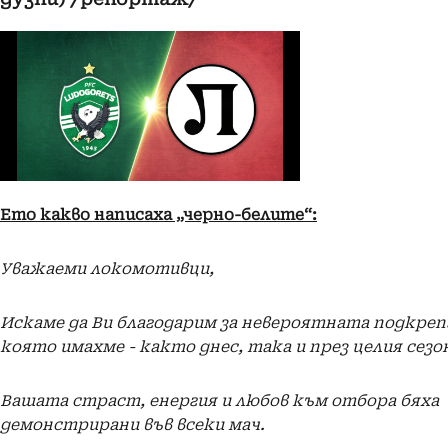
Ето какво написаха „черно-белите“:
Уважаеми локомотивци,
Искаме да Ви благодарим за невероятната подкреп
която имахме - както днес, така и през целия сезо
Вашата страст, енергия и любов към отбора бяха
демонстрирани във всеки мач.