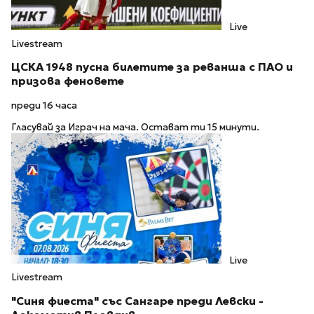
Live
Livestream
ЦСКА 1948 пусна билетите за реванша с ПАО и
призова феновете
преди 16 часа
Гласувай за Играч на мача. Остават ти 15 минути.
Live
Livestream
"Синя фиеста" със Сангаре преди Левски -