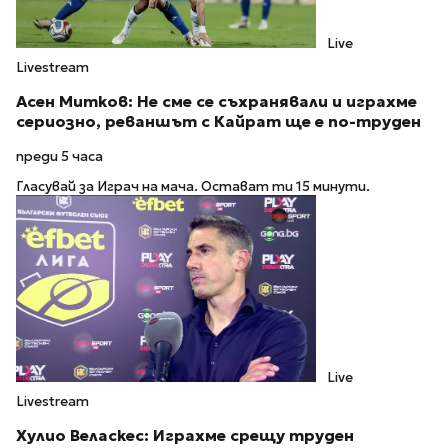
Live
Livestream
Асен Митков: Не сме се съхранявали и играхме
сериозно, реваншът с Кайрат ще е по-труден
преди 5 часа
Гласувай за Играч на мача. Остават ти 15 минути.
Live
Livestream
Хулио Веласкес: Играхме срещу труден