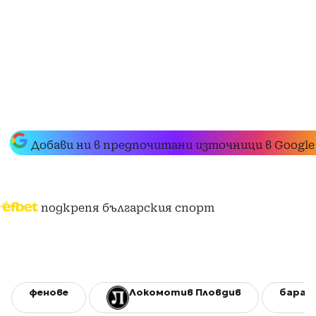
Добави ни в предпочитани източници в Google
подкрепя българския спорт
фенове
Локомотив Пловдив
бараж