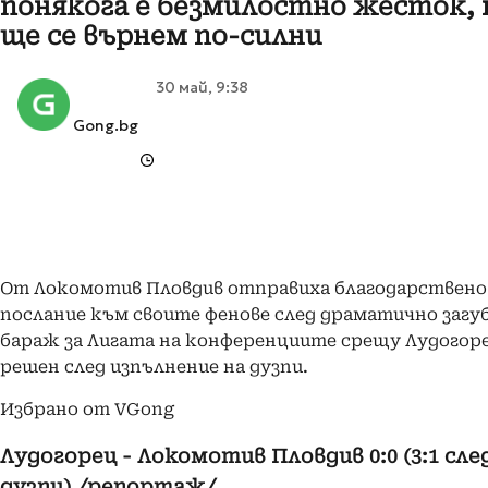
понякога е безмилостно жесток, 
ще се върнем по-силни
30 май, 9:38
Gong.bg
От Локомотив Пловдив отправиха благодарствено
послание към своите фенове след драматично загу
бараж за Лигата на конференциите срещу Лудогоре
решен след изпълнение на дузпи.
Избрано от VGong
Лудогорец - Локомотив Пловдив 0:0 (3:1 сле
дузпи) /репортаж/