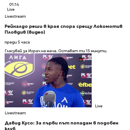
01:14
Live
Livestream
Рейналдо реши в края спора срещу Локомотив
Пловдив (видео)
преди 5 часа
Гласувай за Играч на мача. Остават ти 15 минути.
Live
Livestream
Давид Кусо: За първи път попадам в подобен
клуб