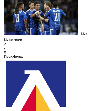
Live
Livestream
2
-
0
Приключил