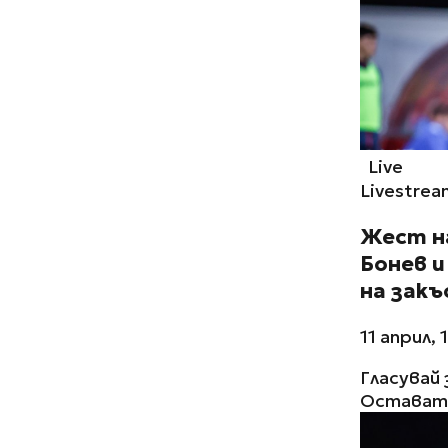
Live
Livestrea
Жест н
Бонев 
на закъ
11 април, 
Гласувай 
Остават 