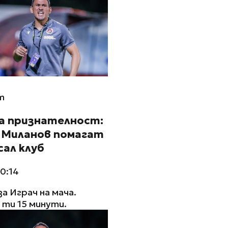
m
а признателност:
и Миланов помагат
сал клуб
10:14
за Играч на мача.
ти 15 минути.