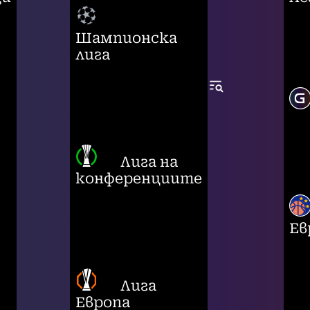
Шампионска
лига
Лига на
конференциите
Ев
Лига
Европа