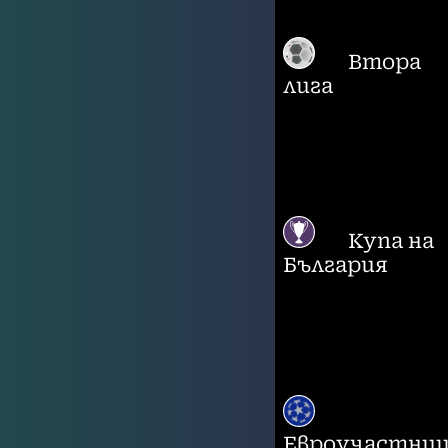
Втора
лига
Купа на
България
Евроучастни