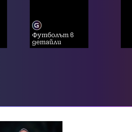
Футболът в
детайли