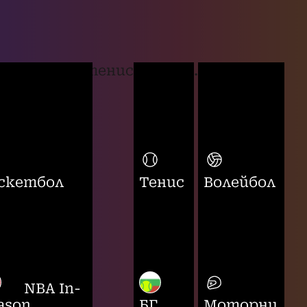
тенис
...
скетбол
Тенис
Волейбол
NBA In-
ason
БГ
Моторни