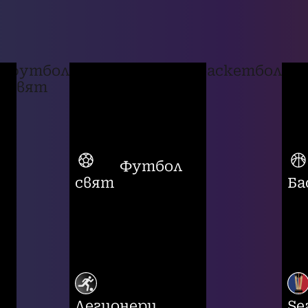
футбол
баскетбол
свят
Футбол
свят
Ба
Легионери
Se