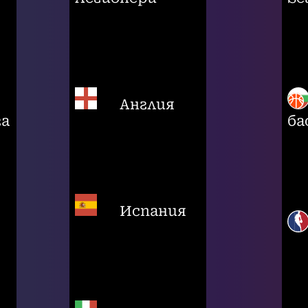
Англия
га
ба
Испания