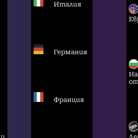
Италия
Ев
Германия
На
от
Франция
ци
Ле