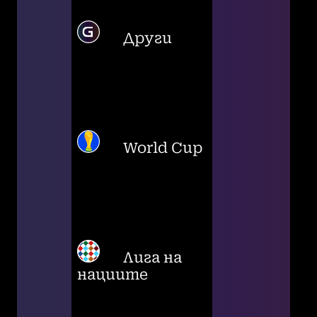
Други
World Cup
Лига на
нациите