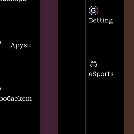
Betting
Други
eSports
робаскет