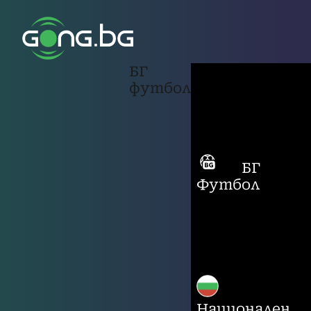
БГ
футбол
БГ
Футбол
Национален