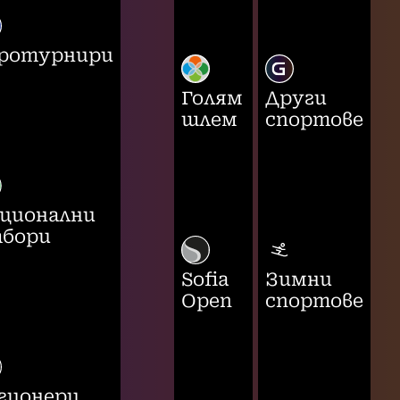
ротурнири
Голям
Други
шлем
спортове
ционални
бори
Sofia
Зимни
Open
спортове
гионери