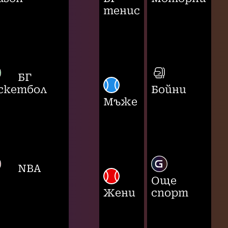
тенис
БГ
скетбол
Бойни
Мъже
NBA
Още
Жени
спорт