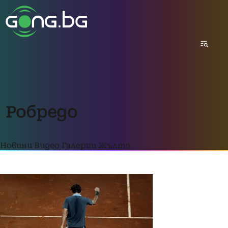
Робредо
Новини
Видео
Галерии
Жълто