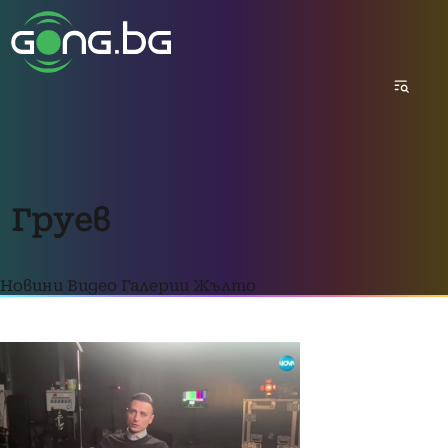
Груев
Новини
Видео
Галерии
Жълто