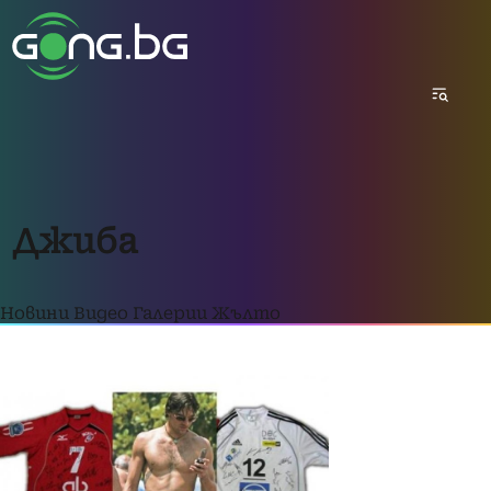
Джиба
Новини
Видео
Галерии
Жълто