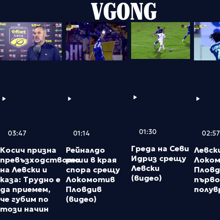
VGONG
01:30
03:47
01:14
02:57
Греда на Севи
Косич призна
Рейналдо
Левски
Идриз срещу
превъзходството
реши в края
Локо
Левски
на Левски и
спора срещу
Пловди
(видео)
каза: Трудно е
Локомотив
първ
да приемем,
Пловдив
полув
че губим по
(видео)
този начин