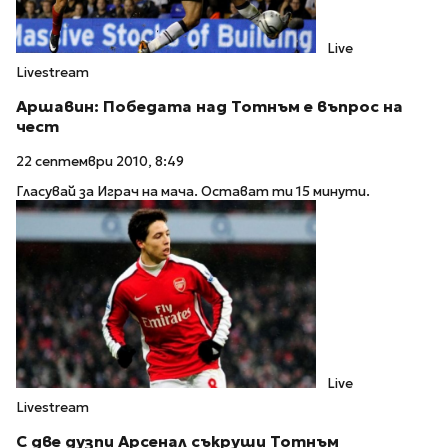
Live
Livestream
Аршавин: Победата над Тотнъм е въпрос на
чест
22 септември 2010, 8:49
Гласувай за Играч на мача. Остават ти 15 минути.
Live
Livestream
С две дузпи Арсенал съкруши Тотнъм