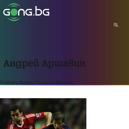
Андрей Аршавин
Новини
Видео
Галерии
Жълто