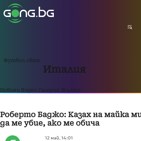
Футбол свят
Италия
Новини
Видео
Галерии
Жълто
Роберто Баджо: Казах на майка м
да ме убие, ако ме обича
12 май, 14:01