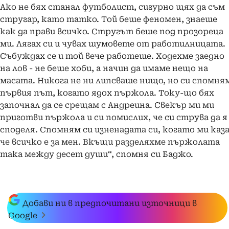
Ако не бях станал футболист, сигурно щях да съм
стругар, като татко. Той беше феномен, знаеше
как да прави всичко. Стругът беше под прозореца
ми. Лягах си и чувах шумовете от работилницата.
Събуждах се и той вече работеше. Ходехме заедно
на лов - не беше хоби, а начин да имаме нещо на
масата. Никога не ни липсваше нищо, но си спомня
първия път, когато ядох пържола. Току-що бях
започнал да се срещам с Андреина. Свекър ми ми
приготви пържола и си помислих, че си струва да я
споделя. Спомням си изненадата си, когато ми каза
че всичко е за мен. Вкъщи разделяхме пържолата
така между десет души“, спомня си Баджо.
Добави ни в предпочитани източници в
Google