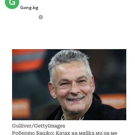
Gong.bg
Gulliver/GettyImages
Роберто Баджо: Казах на майка ми да ме