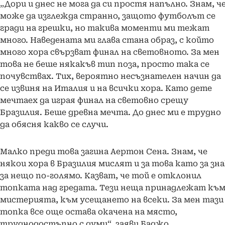
„Дори и днес не мога да си простя напълно. Знам, ч
може да изглежда странно, защото футболът се
гради на грешки, но такива моменти ми тежат
много. Наведената ми глава стана образ, с който
много хора свързват финал на световното. За мен
това не беше някакъв тип поза, просто така се
почувствах. Тих, вероятно несъзнателен начин да
се извиня на Италия и на всички хора. Като дете
мечтаех да играя финал на световно срещу
Бразилия. Беше древна мечта. До днес ми е трудно
да обясня какво се случи.
Малко преди това загина Аертон Сена. Знам, че
някои хора в Бразилия мислят и за това като за зн
за нещо по-голямо. Казват, че той е отклонил
топката над гредата. Тези неща принадлежат къ
мистерията, към усещането на всеки. За мен тази
топка все още остава окачена на място,
труднодостъпно с думи“, заяви Баджо.