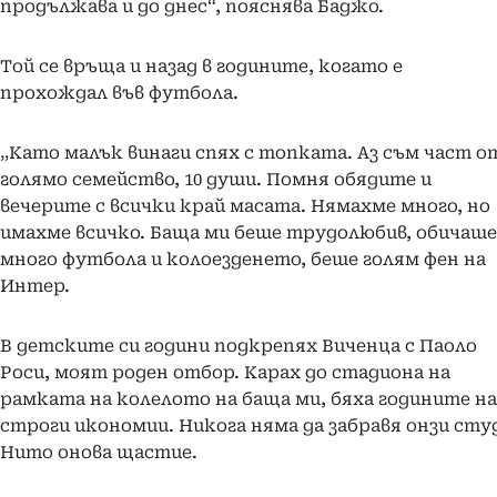
продължава и до днес“, пояснява Баджо.
Той се връща и назад в годините, когато е
прохождал във футбола.
„Като малък винаги спях с топката. Аз съм част о
голямо семейство, 10 души. Помня обядите и
вечерите с всички край масата. Нямахме много, но
имахме всичко. Баща ми беше трудолюбив, обичаше
много футбола и колоезденето, беше голям фен на
Интер.
В детските си години подкрепях Виченца с Паоло
Роси, моят роден отбор. Карах до стадиона на
рамката на колелото на баща ми, бяха годините на
строги икономии. Никога няма да забравя онзи сту
Нито онова щастие.