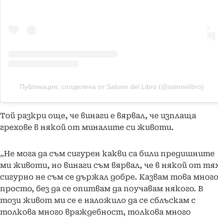
Публикация, споделена от Salone del Libro (@salonelibro)
Той разкри още, че винаги е вярвал, че изплаща
грехове в някой от миналите си животи.
„Не мога да съм сигурен какви са били предишните
ми животи, но винаги съм вярвал, че в някой от тя
сигурно не съм се държал добре. Казвам това мног
просто, без да се опитвам да поучавам някого. В
този живот ми се е наложило да се сблъскам с
толкова много враждебност, толкова много