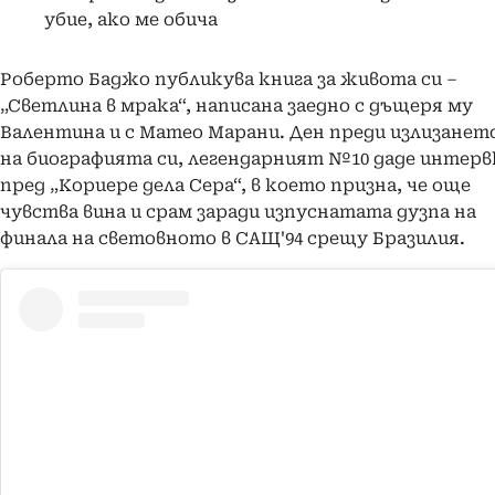
убие, ако ме обича
Роберто Баджо публикува книга за живота си –
„Светлина в мрака“, написана заедно с дъщеря му
Валентина и с Матео Марани. Ден преди излизанет
на биографията си, легендарният №10 даде интер
пред „Кориере дела Сера“, в което призна, че още
чувства вина и срам заради изпуснатата дузпа на
финала на световното в САЩ'94 срещу Бразилия.