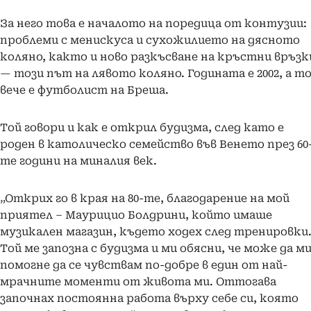
За него това е началото на поредица от контузии:
проблеми с менискуса и сухожилието на дясното
коляно, както и ново разкъсване на кръстни връзк
— този път на лявото коляно. Годината е 2002, а т
вече е футболист на Бреша.
Той говори и как е открил будизма, след като е
роден в католическо семейство във Венето през 60
те години на миналия век.
„Открих го в края на 80-те, благодарение на мой
приятел – Маурицио Болдрини, който имаше
музикален магазин, където ходех след тренировки
Той ме запозна с будизма и ми обясни, че може да м
помогне да се чувствам по-добре в един от най-
мрачните моменти от живота ми. Оттогава
започнах постоянна работа върху себе си, която