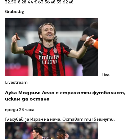
32.50 €
28.44 €
63.56 лв
55.62 лв
Grabo.bg
Live
Livestream
Лука Модрич: Леао е страхотен футболист,
искам да остане
преди 23 часа
Гласувай за Играч на мача. Остават ти 15 минути.