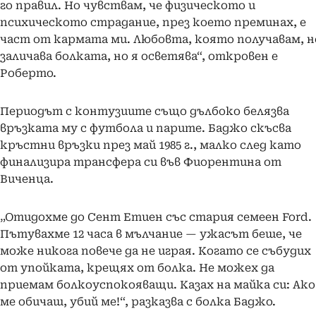
го правил. Но чувствам, че физическото и
психическото страдание, през което преминах, е
част от кармата ми. Любовта, която получавам, н
заличава болката, но я осветява“, откровен е
Роберто.
Периодът с контузиите също дълбоко белязва
връзката му с футбола и парите. Баджо скъсва
кръстни връзки през май 1985 г., малко след като
финализира трансфера си във Фиорентина от
Виченца.
„Отидохме до Сент Етиен със стария семеен Ford.
Пътувахме 12 часа в мълчание — ужасът беше, че
може никога повече да не играя. Когато се събудих
от упойката, крещях от болка. Не можех да
приемам болкоуспокояващи. Казах на майка си: Ако
ме обичаш, убий ме!“, разказва с болка Баджо.