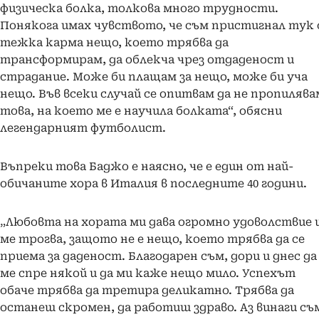
физическа болка, толкова много трудности.
Понякога имах чувството, че съм пристигнал тук 
тежка карма нещо, което трябва да
трансформирам, да облекча чрез отдаденост и
страдание. Може би плащам за нещо, може би уча
нещо. Във всеки случай се опитвам да не пропилява
това, на което ме е научила болката“, обясни
легендарният футболист.
Въпреки това Баджо е наясно, че е един от най-
обичаните хора в Италия в последните 40 години.
„Любовта на хората ми дава огромно удоволствие 
ме трогва, защото не е нещо, което трябва да се
приема за даденост. Благодарен съм, дори и днес да
ме спре някой и да ми каже нещо мило. Успехът
обаче трябва да третира деликатно. Трябва да
останеш скромен, да работиш здраво. Аз винаги съ