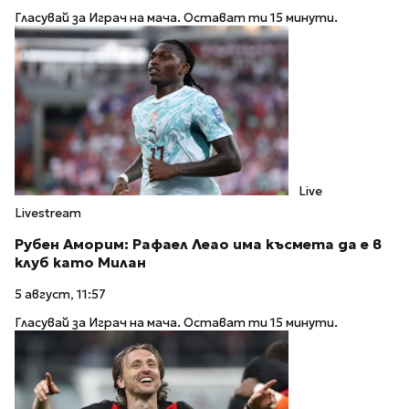
Гласувай за Играч на мача. Остават ти 15 минути.
Live
Livestream
Рубен Аморим: Рафаел Леао има късмета да е в
клуб като Милан
5 август, 11:57
Гласувай за Играч на мача. Остават ти 15 минути.