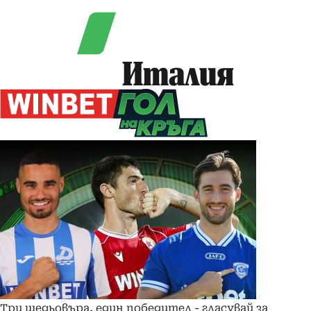
Италия
Три шедьовъра, един победител - гласувай за