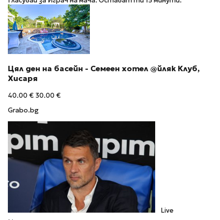
Гласувай за Играч на мача. Остават ти 15 минути.
Цял ден на басейн - Семеен хотел @йляк Клуб,
Хисаря
40.00 €
30.00 €
Grabo.bg
Live