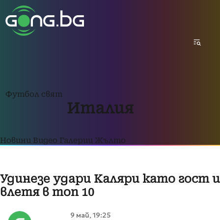
Футбол свят
Италия
Новини
Видео
Галерии
Жълто
Удинезе удари Каляри като гост и
влетя в топ 10
9 май, 19:25