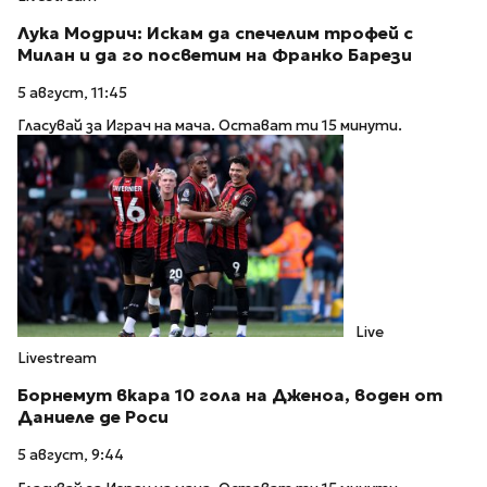
Лука Модрич: Искам да спечелим трофей с
Милан и да го посветим на Франко Барези
5 август, 11:45
Гласувай за Играч на мача. Остават ти 15 минути.
Live
Livestream
Борнемут вкара 10 гола на Дженоа, воден от
Даниеле де Роси
5 август, 9:44