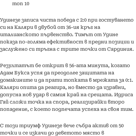
топ 10
Удинезе записа чиста победа с 2:0 при гостуването
си на Каляри в двубой от 36-ия кръг на
италианското първенство. Тимът от Удине
показа по-голяма ефективност в предни позиции и
заслужено си тръгна с трите точки от Сардиния.
Резултатът бе открит в 56-ата минута, когато
Адам Букса успя да преодолее защитата на
домакините и да прати топката в мрежата за 0:1.
Каляри опита да реагира, но вместо да изравни,
допусна нов удар в самия край на срещата. Идриса
Гай сложи точка на спора, реализирайки второ
попадение, с което подпечата успеха на своя тим.
С този триумф Удинезе вече събра актив от 50
точки и се изкачи до деветото място в