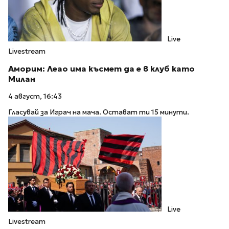
Live
Livestream
Аморим: Леао има късмет да е в клуб като
Милан
4 август, 16:43
Гласувай за Играч на мача. Остават ти 15 минути.
Live
Livestream