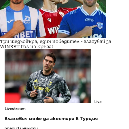
Три шедьовъра, един победител - гласувай за
WINBET Гол на кръга!
Live
Livestream
Влахович може да акостира в Турция
преди 17 минути