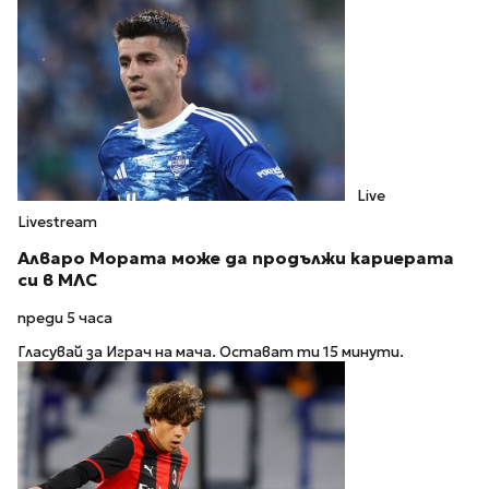
Live
Livestream
Алваро Мората може да продължи кариерата
си в МЛС
преди 5 часа
Гласувай за Играч на мача. Остават ти 15 минути.