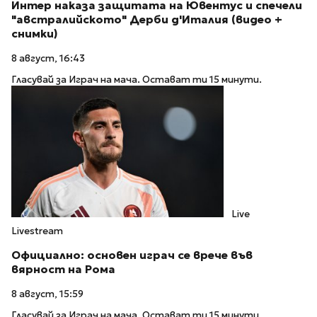
Интер наказа защитата на Ювентус и спечели
"австралийското" Дерби д'Италия (видео +
снимки)
8 август, 16:43
Гласувай за Играч на мача. Остават ти 15 минути.
Live
Livestream
Официално: основен играч се врече във
вярност на Рома
8 август, 15:59
Гласувай за Играч на мача. Остават ти 15 минути.