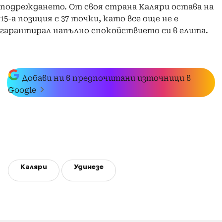
подреждането. От своя страна Каляри остава на
15-а позиция с 37 точки, като все още не е
гарантирал напълно спокойствието си в елита.
Добави ни в предпочитани източници в
Google
Каляри
Удинезе