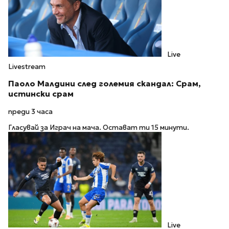
Live
Livestream
Паоло Малдини след големия скандал: Срам,
истински срам
преди 3 часа
Гласувай за Играч на мача. Остават ти 15 минути.
Live