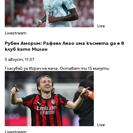
Live
Livestream
Рубен Аморим: Рафаел Леао има късмета да е в
клуб като Милан
5 август, 11:57
Гласувай за Играч на мача. Остават ти 15 минути.
Live
Livestream