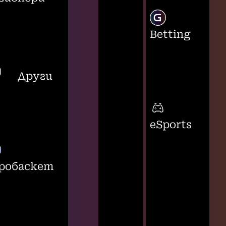
Betting
Други
eSports
робаскет