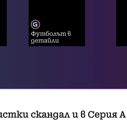
Футболът в
детайли
истки скандал и в Серия А