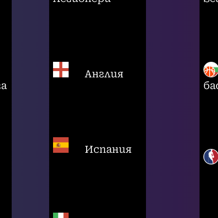
Англия
га
ба
Испания