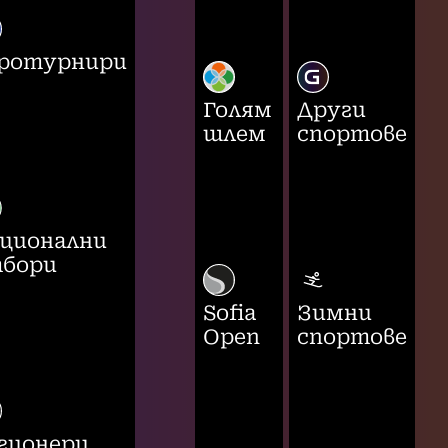
ротурнири
Голям
Други
шлем
спортове
ционални
бори
Sofia
Зимни
Open
спортове
гионери