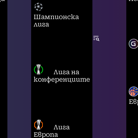
Шампионска
лига
Лига на
конференциите
Ев
Лига
Европа