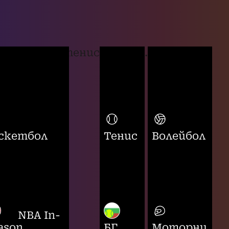
тенис
...
скетбол
Тенис
Волейбол
NBA In-
ason
БГ
Моторни