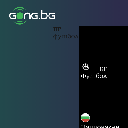
БГ
футбол
БГ
Футбол
Национален