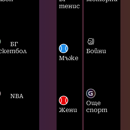
тенис
БГ
скетбол
Бойни
Мъже
NBA
Още
Жени
спорт