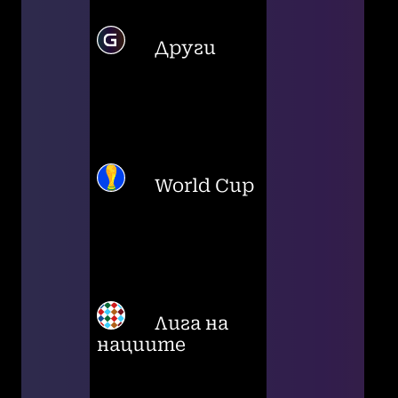
Други
World Cup
Лига на
нациите