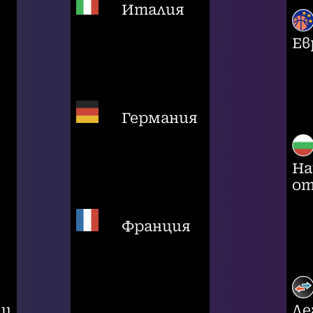
Италия
Ев
Германия
На
от
Франция
ци
Ле