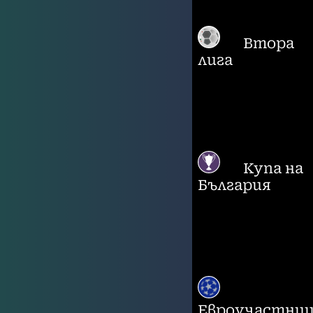
Втора
лига
Купа на
България
Евроучастни