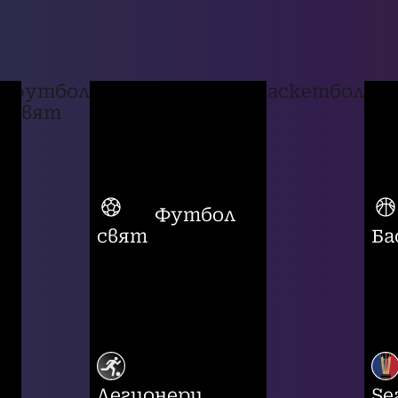
футбол
баскетбол
свят
Футбол
свят
Ба
Легионери
Se