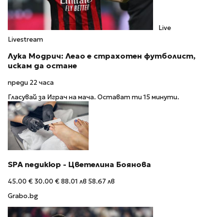
Live
Livestream
Лука Модрич: Леао е страхотен футболист,
искам да остане
преди 22 часа
Гласувай за Играч на мача. Остават ти 15 минути.
SPA педикюр - Цветелина Боянова
45.00 €
30.00 €
88.01 лв
58.67 лв
Grabo.bg