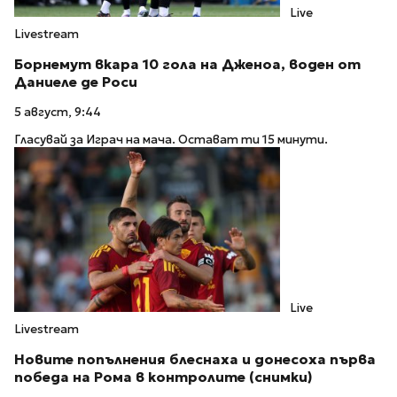
Live
Livestream
Борнемут вкара 10 гола на Дженоа, воден от
Даниеле де Роси
5 август, 9:44
Гласувай за Играч на мача. Остават ти 15 минути.
Live
Livestream
Новите попълнения блеснаха и донесоха първа
победа на Рома в контролите (снимки)