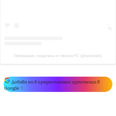
Публикация, споделена от Venezia FC (@veneziafc)
Добави ни в предпочитани източници в
Google