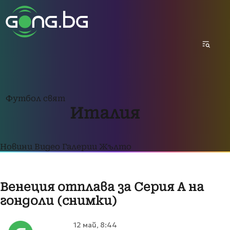
Футбол свят
Италия
Новини
Видео
Галерии
Жълто
Венеция отплава за Серия А на
гондоли (снимки)
12 май, 8:44