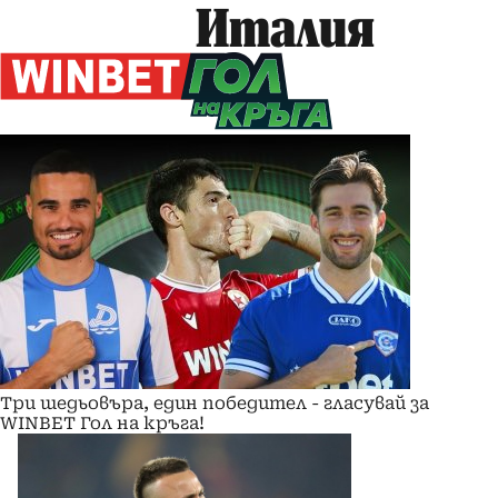
Италия
Три шедьовъра, един победител - гласувай за
WINBET Гол на кръга!