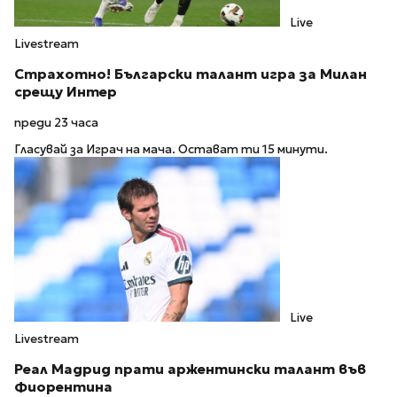
Live
Livestream
Страхотно! Български талант игра за Милан
срещу Интер
преди 23 часа
Гласувай за Играч на мача. Остават ти 15 минути.
Live
Livestream
Реал Мадрид прати аржентински талант във
Фиорентина