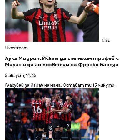
Live
Livestream
Лука Модрич: Искам да спечелим трофей с
Милан и да го посветим на Франко Барези
5 август, 11:45
Гласувай за Играч на мача. Остават ти 15 минути.