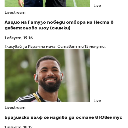
Live
Livestream
Лацио на Гатузо победи отбора на Неста в
деветголово шоу (снимки)
1 август, 19:16
Гласувай за Играч на мача. Остават ти 15 минути.
Live
Livestream
Бразилски халф се надява да остане в Ювентус
1 август, 18:19