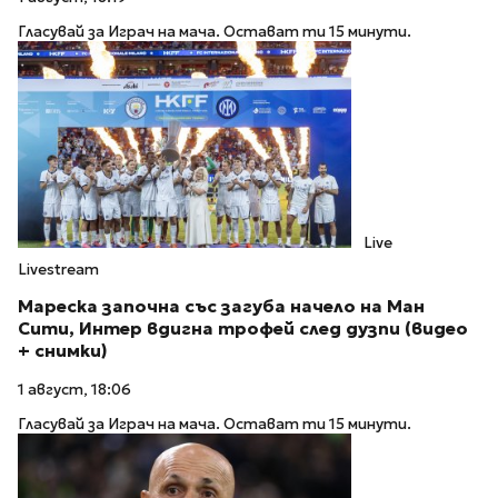
Гласувай за Играч на мача. Остават ти 15 минути.
Live
Livestream
Мареска започна със загуба начело на Ман
Сити, Интер вдигна трофей след дузпи (видео
+ снимки)
1 август, 18:06
Гласувай за Играч на мача. Остават ти 15 минути.