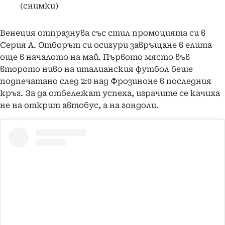
(снимки)
Венеция отпразнува със стил промоцията си в
Серия А. Отборът си осигури завръщане в елита
още в началото на май. Първото място във
второто ниво на италианския футбол беше
подпечатано след 2:0 над Фрозиноне в последния
кръг. За да отбележат успеха, играчите се качиха
не на открит автобус, а на гондоли.