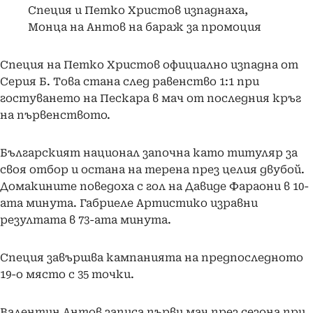
Специя и Петко Христов изпаднаха,
Монца на Антов на бараж за промоция
Специя на Петко Христов официално изпадна от
Серия Б. Това стана след равенство 1:1 при
гостуването на Пескара в мач от последния кръг
на първенството.
Българският национал започна като титуляр за
своя отбор и остана на терена през целия двубой.
Домакините поведоха с гол на Давиде Фараони в 10-
ата минута. Габриеле Артистико изравни
резултата в 73-ата минута.
Специя завършва кампанията на предпоследното
19-о място с 35 точки.
Валентин Антов записа първи мач през сезона при