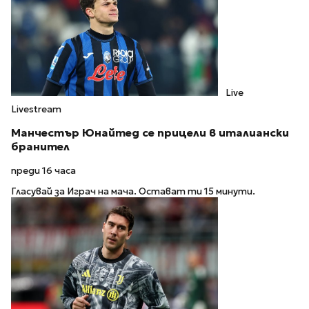
Live
Livestream
Манчестър Юнайтед се прицели в италиански
бранител
преди 16 часа
Гласувай за Играч на мача. Остават ти 15 минути.