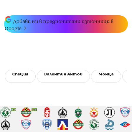
Добави ни в предпочитани източници в
Google
Специя
Валентин Антов
Монца