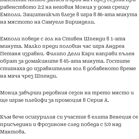
равенството 2:2 на неговия Монца у дома срещу
Емполи. Защитникът влезе в игра в 86-ата минута
на мястото на Самуеле Бириндели.
Емполи поведе с гол на Стивен Шпенди в 1-ата
минута. Малко преди половин час игра Андреа
Петаня изравни. Филипо Дели Кари направи пълен
обрат за домакините в 65-ата минута. Гостите
стигнаха до изравнителен гол в добавеното време
на мача чрез Шпенди.
Монца завърши редовния сезон на трето място и
ще играе плейофи за промоция в Серия А.
Към вече осигурилия си участие в елита Венеция се
присъедини и Фрозиноне след победа с 5:0 над
Мантова.