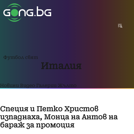
Футбол свят
Италия
Новини
Видео
Галерии
Жълто
Специя и Петко Христов
изпаднаха, Монца на Антов на
бараж за промоция