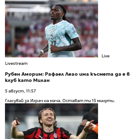
Live
Livestream
Рубен Аморим: Рафаел Леао има късмета да е в
клуб като Милан
5 август, 11:57
Гласувай за Играч на мача. Остават ти 15 минути.