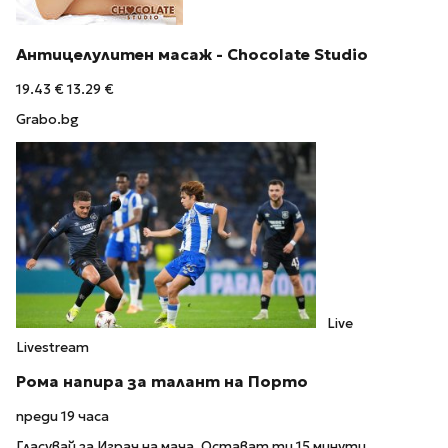
Антицелулитен масаж - Chocolate Studio
19.43 €
13.29 €
Grabo.bg
Live
Livestream
Рома напира за талант на Порто
преди 19 часа
Гласувай за Играч на мача. Остават ти 15 минути.